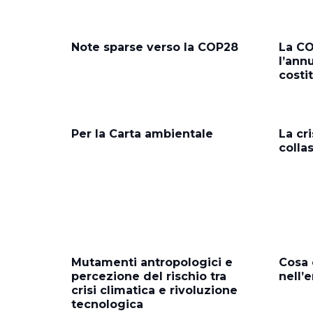
Note sparse verso la COP28
La CO
l’ann
costi
Per la Carta ambientale
La cri
colla
Mutamenti antropologici e
Cosa è
percezione del rischio tra
nell’
crisi climatica e rivoluzione
tecnologica