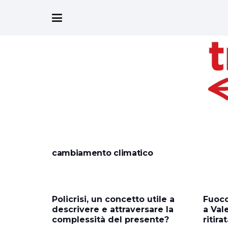
cambiamento climatico
Policrisi, un concetto utile a
Fuoco
descrivere e attraversare la
a Val
complessità del presente?
ritira