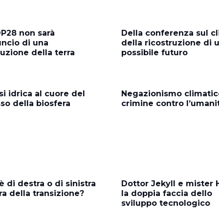
P28 non sarà
Della conferenza sul c
uncio di una
della ricostruzione di 
tuzione della terra
possibile futuro
si idrica al cuore del
Negazionismo climatic
sso della biosfera
crimine contro l’umani
 di destra o di sinistra
Dottor Jekyll e mister 
era della transizione?
la doppia faccia dello
sviluppo tecnologico