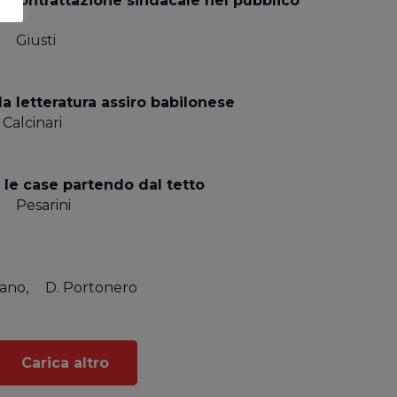
a contrattazione sindacale nel pubblico
Giusti
la letteratura assiro babilonese
Calcinari
 le case partendo dal tetto
Pesarini
ano,
D. Portonero
Carica altro