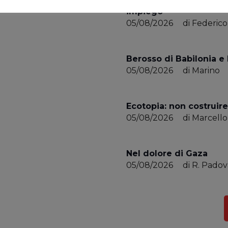
Uno sguardo critico all
impiego
05/08/2026
di
Federico
Berosso di Babilonia e 
05/08/2026
di
Marino
Ecotopia: non costruire
05/08/2026
di
Marcello
Nel dolore di Gaza
05/08/2026
di
R. Padov