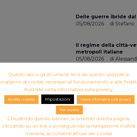
Delle guerre ibride da
05/08/2026
di
Stefano
Il regime della città-v
metropoli italiane
05/08/2026
di
Alessand
Questo sito o gli strumenti terzi da questo utilizzati si
L’Appello di Cascais. Ri
avvalgono di cookie necessari al funzionamento e alle finalit
05/08/2026
di
Riccardo
illustrate nella informativa sulla privacy.
Impostazioni
Accetto i cookies
nostra informativa sulla privacy
Questa nostra martoria
Non accetto
05/08/2026
di
Pietro
Chiudendo questo banner, scorrendo questa pagina,
cliccando su un link o proseguendo la navigazione in altra
maniera, acconsenti all'uso dei cookie