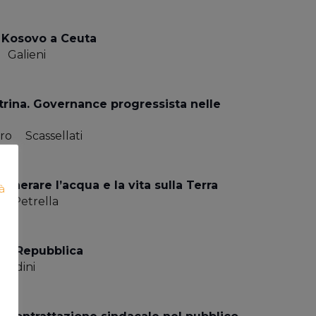
l Kosovo a Ceuta
Galieni
etrina. Governance progressista nelle
ro
Scassellati
generare l’acqua e la vita sulla Terra
à
Petrella
ta Repubblica
Soldini