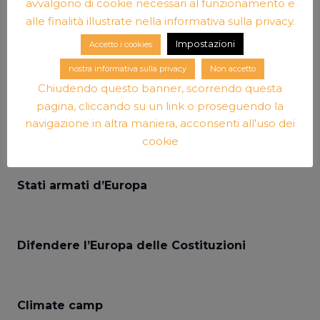
avvalgono di cookie necessari al funzionamento e
sicurezza
alle finalità illustrate nella informativa sulla privacy.
Impostazioni
Accetto i cookies
Il caso Polonia e il futuro dell’Unione Europea
nostra informativa sulla privacy
Non accetto
Chiudendo questo banner, scorrendo questa
pagina, cliccando su un link o proseguendo la
navigazione in altra maniera, acconsenti all'uso dei
Voi G20 noi il futuro
cookie
Stati armati d’Europa
Difendere l’Europa delle Costituzioni
Climate camp