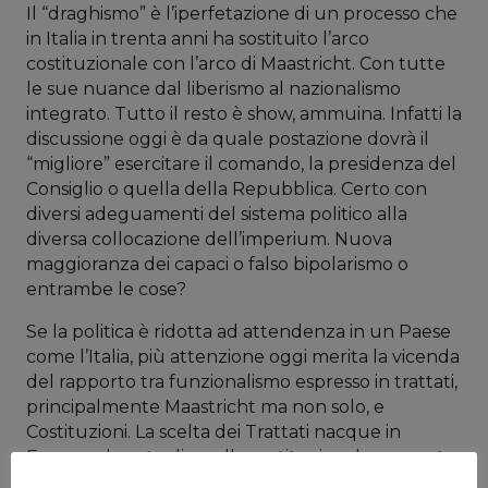
Il “draghismo” è l’iperfetazione di un processo che
in Italia in trenta anni ha sostituito l’arco
costituzionale con l’arco di Maastricht. Con tutte
le sue nuance dal liberismo al nazionalismo
integrato. Tutto il resto è show, ammuina. Infatti la
discussione oggi è da quale postazione dovrà il
“migliore” esercitare il comando, la presidenza del
Consiglio o quella della Repubblica. Certo con
diversi adeguamenti del sistema politico alla
diversa collocazione dell’imperium. Nuova
maggioranza dei capaci o falso bipolarismo o
entrambe le cose?
Se la politica è ridotta ad attendenza in un Paese
come l’Italia, più attenzione oggi merita la vicenda
del rapporto tra funzionalismo espresso in trattati,
principalmente Maastricht ma non solo, e
Costituzioni. La scelta dei Trattati nacque in
Europa al posto di quella costituzionale proposta
da Spinelli. Leggendo Giuliano Amato e la sua idea