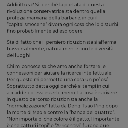
Addirittura? Sì, perché la portata di questa
rivoluzione conservatrice sta dentro quella
profezia marxiana della barbarie, in cui il
“capitalismocene” divora ogni cosa che lo disturbi
fino probabilmente ad esplodere.
Sta di fatto che il pensiero riduzionista si afferma
trasversalmente, naturalmente con le diversità
dei luoghi.
Chi mi conosce sa che amo anche forzare le
connessioni per aiutare la ricerca intellettuale.
Per questo mi permetto una cosa un po’ osé.
Soprattutto detta oggi perché ai tempi in cui
accadde poteva esserlo meno. La cosa è iscrivere
in questo percorso riduzionista anche la
“normalizzazione” fatta da Deng Tsiao Ping dopo
la morte di Mao e contro la “banda dei quattro”.
“Non importa di che colore è il gatto, l’importante
è che catturi i topi” e “Arricchitivi” furono due