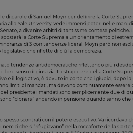
role di parole di Samuel Moyn per definire la Corte Supr
ia alla Yale University, vede immensi poteri nelle mani 
Senato, a divenire arbitri di tantissime contese politich
 sposterà la Corte Suprema a un orientamento di estrema 
minoranza di 3 con tendenze liberal. Moyn però non esclu
 legislativo che riflette di più la democrazia.
to tendenze antidemocratiche riflettendo più i desideri
il loro senso di giustizia. Lo strapotere della Corte Supr
utivo e il legislativo, è dovuto in parte che i giudici, do
hanno limiti di mandati, ma devono continuamente essere c
so del presidente i mandati sono semplicemente due di qua
ci possono “clonarsi” andando in pensione quando sanno c
o spesso scontrati con il potere esecutivo. Va ricordavo 
oi nemici che si “rifugiavano” nella roccaforte della C