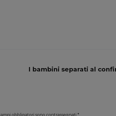
I bambini separati al conf
 campi obbligatori sono contrassegnati
*