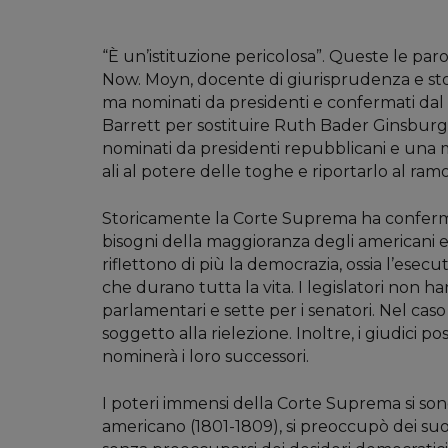
“È un’istituzione pericolosa”. Queste le pa
Now. Moyn, docente di giurisprudenza e stor
ma nominati da presidenti e confermati dal 
Barrett per sostituire Ruth Bader Ginsburg
nominati da presidenti repubblicani e una 
ali al potere delle toghe e riportarlo al ramo
Storicamente la Corte Suprema ha conferma
bisogni della maggioranza degli americani e 
riflettono di più la democrazia, ossia l’esec
che durano tutta la vita. I legislatori non 
parlamentari e sette per i senatori. Nel ca
soggetto alla rielezione. Inoltre, i giudi
nominerà i loro successori.
I poteri immensi della Corte Suprema si son
americano (1801-1809), si preoccupò dei su