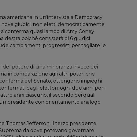
ema americana in un’intervista a Democracy
di nove giudici, non eletti democraticamente
e. La conferma quasi lampo di Amy Coney
destra poiché consisterà di 6 giudici
de cambiamenti progressisti per tagliare le
 del potere di una minoranza invece dei
ema in comparazione agli altri poteri che
po la conferma del Senato, ottengono impieghi
onfermati dagli elettori: ogni due anni per i
ttro anni ciascuno, il secondo dei quali
he un presidente con orientamento analogo
che Thomas Jefferson, il terzo presidente
orte Suprema da dove potevano governare