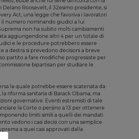
865), ebbe anche lui serie difficoltà con la
n Delano Roosevelt, il 32esimo presidente, si
very Act, una legge che favoriva i lavoratori
e il numero nominando giudici a lui
rte Suprema non ha subito molti cambiamenti
iata aggiungendone altri 4 per un totale di
iudici e le procedure potrebbero essere
e a destra si prevedono decisioni a breve
o partito a fare modifiche progressiste per
 commissione bipartisan per studiare le
rsa la quale potrebbe essere scatenata da
la riforma sanitaria di Barack Obama, ma
zioni governative. Eventi estremisti di tale
nciare la Corte o persino a 13 per ottenere
imponendo limiti simili a quelli dei mandati
ento vedono i casi decisi con una semplice
uprema a quei casi approvati dalla