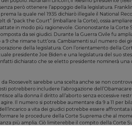
del popolo. Abraham Lincoln, il 16esimo presidente (1861-1
senza però ottenere l’appoggio della legislatura. Frankli
rema la quale nel 1935 dichiarò illegale il National Reco
t di “pack the Court” (imballare la Corte), ossia ampliar
oi trattate in modo più ragionevole. Ciononostante la Co
composta da sei giudici. Durante la Guerra Civile fu ampl
to a 9 che rimane tutt’ora. Cambiamenti sul numero dei g
orazione della legislatura. Con l’orientamento della Cort
le presidente Joe Biden e una legislatura del suo stess
 infatti dichiarato che se eletto presidente nominerà una
o da Roosevelt sarebbe una scelta anche se non controve
esti potrebbero includere l’abrogazione dell’Obamacare, 
isce alla donna il diritto all’aborto senza eccessive restri
agire. Il numero si potrebbe aumentare da 9 a 11 per bila
ll’incarico a vita dei giudici potrebbe essere affrontata 
di riformare le procedure della Corte Suprema che al mom
nza più amplia. Ciò limiterebbe il compito della Corte S
te illegali.