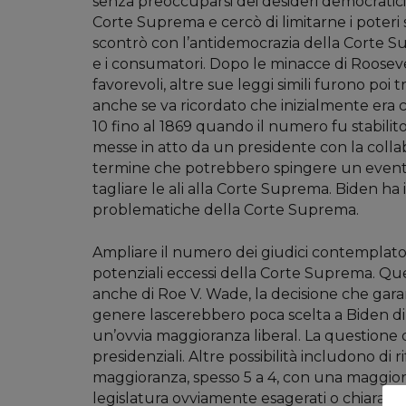
senza preoccuparsi dei desideri democratici 
Corte Suprema e cercò di limitarne i poteri 
scontrò con l’antidemocrazia della Corte Sup
e i consumatori. Dopo le minacce di Roosevel
favorevoli, altre sue leggi simili furono p
anche se va ricordato che inizialmente era 
10 fino al 1869 quando il numero fu stabili
messe in atto da un presidente con la collab
termine che potrebbero spingere un eventua
tagliare le ali alla Corte Suprema. Biden ha
problematiche della Corte Suprema.
Ampliare il numero dei giudici contemplat
potenziali eccessi della Corte Suprema. Qu
anche di Roe V. Wade, la decisione che garant
genere lascerebbero poca scelta a Biden di 
un’ovvia maggioranza liberal. La questione de
presidenziali. Altre possibilità includono 
maggioranza, spesso 5 a 4, con una maggiora
legislatura ovviamente esagerati o chiaramen