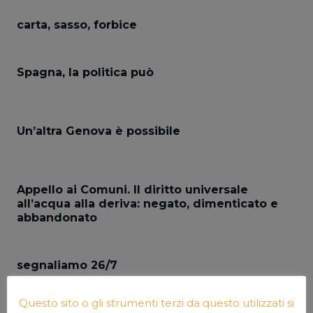
carta, sasso, forbice
Spagna, la politica può
Un’altra Genova è possibile
Appello ai Comuni. Il diritto universale
all’acqua alla deriva: negato, dimenticato e
abbandonato
segnaliamo 26/7
Questo sito o gli strumenti terzi da questo utilizzati si