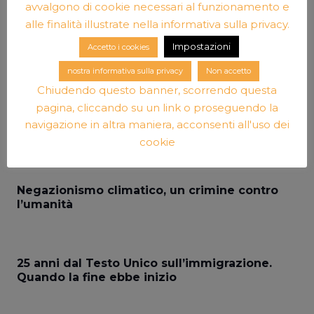
avvalgono di cookie necessari al funzionamento e
Lotta di classe a Hollywood
alle finalità illustrate nella informativa sulla privacy.
Impostazioni
Accetto i cookies
Un fuoco reazionario in parlamento
nostra informativa sulla privacy
Non accetto
Chiudendo questo banner, scorrendo questa
pagina, cliccando su un link o proseguendo la
Senza Sumar non c’è alternativa alla destra
navigazione in altra maniera, acconsenti all'uso dei
spagnola
cookie
Negazionismo climatico, un crimine contro
l’umanità
25 anni dal Testo Unico sull’immigrazione.
Quando la fine ebbe inizio