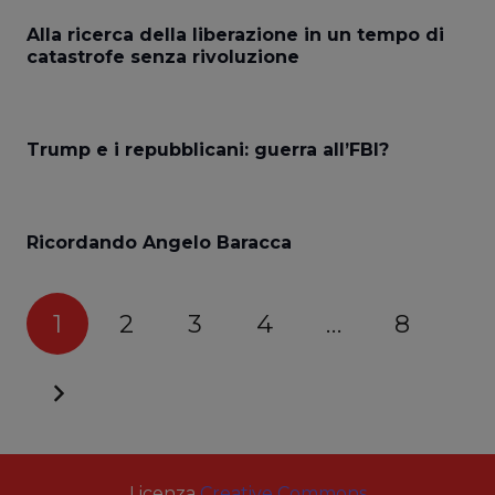
Alla ricerca della liberazione in un tempo di
catastrofe senza rivoluzione
Trump e i repubblicani: guerra all’FBI?
Ricordando Angelo Baracca
1
2
3
4
…
8
Licenza
Creative Commons