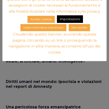
avvalgono di cookie necessari al funzionamento e
Le proposte della Cina per un ordine
alle finalità illustrate nella informativa sulla privacy.
internazionale alternativo a quello
Impostazioni
Accetto i cookies
occidentale
nostra informativa sulla privacy
Non accetto
Chiudendo questo banner, scorrendo questa
pagina, cliccando su un link o proseguendo la
La strage dei “senza fissa dimora”
navigazione in altra maniera, acconsenti all'uso dei
cookie
Reale, artificiale, umano: intelligente?
Diritti umani nel mondo: ipocrisia e violazioni
nel report di Amnesty
Una pericolosa forza emancipatrice