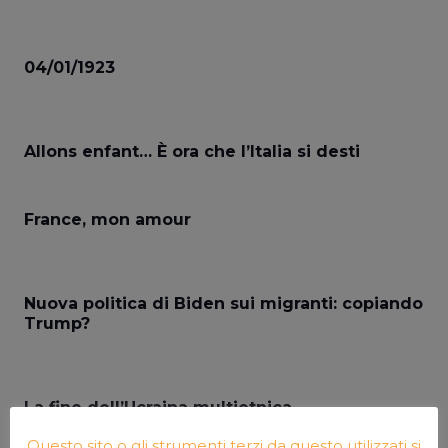
04/01/1923
Allons enfant… È ora che l’Italia si desti
France, mon amour
Nuova politica di Biden sui migranti: copiando
Trump?
La fine dell’Ucraina multietnica
Questo sito o gli strumenti terzi da questo utilizzati si