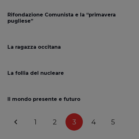
Rifondazione Comunista e la “primavera
pugliese”
La ragazza occitana
La follia del nucleare
Il mondo presente e futuro
1
2
3
4
5