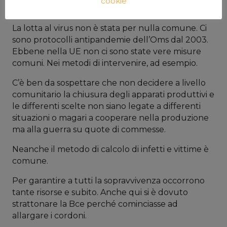
cookie
Maastricht.
La lotta al virus non è stata per nulla comune. Ci
sono protocolli antipandemie dell’Oms dal 2003.
Ebbene nella UE non ci sono state vere misure
comuni. Nei metodi di intervenire, ad esempio.
C’è ben da sospettare che non decidere a livello
comunitario la chiusura degli apparati produttivi e
le differenti scelte non siano legate a differenti
situazioni o magari a cooperare nella produzione
ma alla guerra su quote di commesse.
Neanche il metodo di calcolo di infetti e vittime è
comune.
Per garantire a tutti la sopravvivenza occorrono
tante risorse e subito. Anche qui si è dovuto
strattonare la Bce perché cominciasse ad
allargare i cordoni.