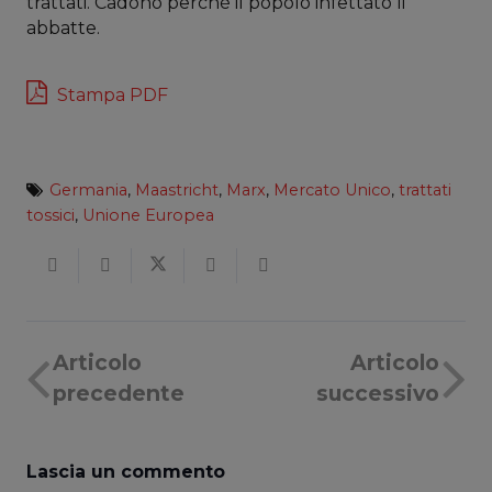
trattati. Cadono perché il popolo infettato li
abbatte.
Stampa PDF
Germania
,
Maastricht
,
Marx
,
Mercato Unico
,
trattati
tossici
,
Unione Europea
Articolo
Articolo
precedente
successivo
Lascia un commento