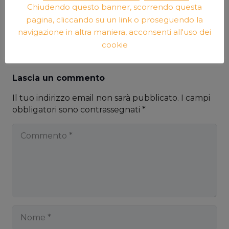
Chiudendo questo banner, scorrendo questa
pagina, cliccando su un link o proseguendo la
Articolo
Articolo
navigazione in altra maniera, acconsenti all'uso dei
precedente
successivo
cookie
Lascia un commento
Il tuo indirizzo email non sarà pubblicato.
I campi
obbligatori sono contrassegnati
*