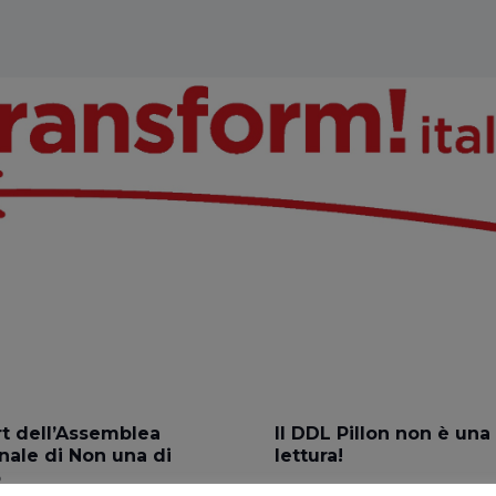
t dell’Assemblea
Il DDL Pillon non è una
nale di Non una di
lettura!
o