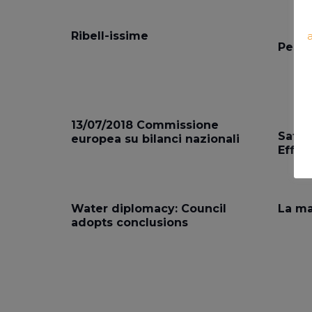
Ribell-issime
Per u
13/07/2018 Commissione
Satis
europea su bilanci nazionali
Effort
Water diplomacy: Council
La ma
adopts conclusions