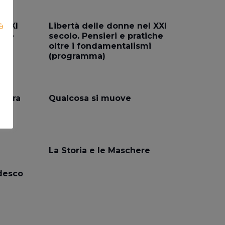
à
l XXI
Libertà delle donne nel XXI
iche
secolo. Pensieri e pratiche
 –
oltre i fondamentalismi
(programma)
mpara
Qualcosa si muove
La Storia e le Maschere
edesco