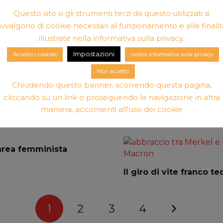
Questo sito o gli strumenti terzi da questo utilizzati si
avvalgono di cookie necessari al funzionamento e alle finalit
Libertà delle Donne ne
n’Europa femminista
secolo. Pensieri e prat
illustrate nella informativa sulla privacy.
oltre i fondamentalismi
Impostazioni
Accetto i cookies
nostra informativa sulla privacy
resoconti
Non accetto
Chiudendo questo banner, scorrendo questa pagina,
cliccando su un link o proseguendo la navigazione in altra
faction Lies in the
La disuguaglianza si i
a scuola
maniera, acconsenti all'uso dei cookie
rea femminista
Il giro di vite franco t
1
2
3
4