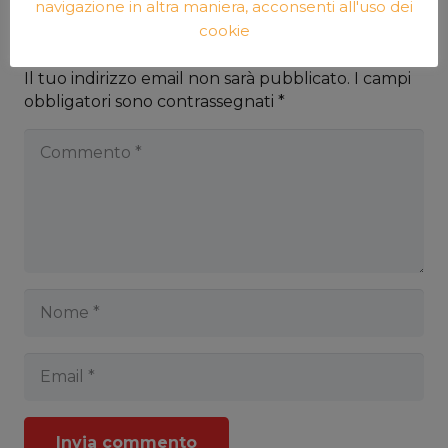
navigazione in altra maniera, acconsenti all'uso dei
cookie
Lascia un commento
Il tuo indirizzo email non sarà pubblicato.
I campi
obbligatori sono contrassegnati
*
Invia commento