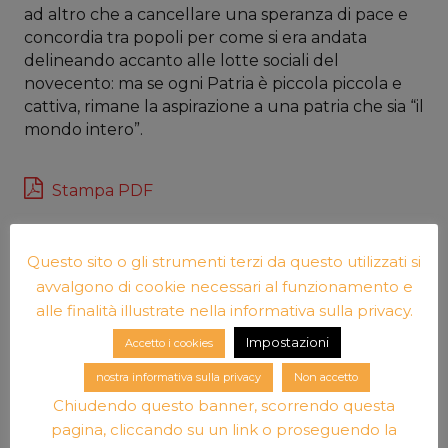
ad altro che a cancellare una speranza di pace e
concordia tra popoli per come si era andata
delineando accanto alle lotte sociali del
novecento: ma se ogni Patria è piccola piccola e
cattiva, rimane la aspirazione a una patria che sia “il
mondo intero”.
Stampa PDF
Questo sito o gli strumenti terzi da questo utilizzati si
avvalgono di cookie necessari al funzionamento e
alle finalità illustrate nella informativa sulla privacy.
Impostazioni
Accetto i cookies
nostra informativa sulla privacy
Non accetto
Articolo
Articolo
Chiudendo questo banner, scorrendo questa
precedente
successivo
pagina, cliccando su un link o proseguendo la