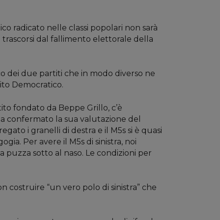
ico radicato nelle classi popolari non sarà
trascorsi dal fallimento elettorale della
co dei due partiti che in modo diverso ne
tito Democratico.
tito fondato da Beppe Grillo, c’è
ha confermato la sua valutazione del
gato i granelli di destra e il M5s si è quasi
ia. Per avere il M5s di sinistra, noi
 la puzza sotto al naso. Le condizioni per
n costruire “un vero polo di sinistra” che