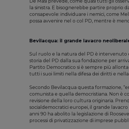
De Masi prevede, come quasi tutti gli osser
la sinistra. E bisognerebbe partire proprio da
consapevole: individuare i nemici, come Melo
possa avvenire nel o col PD, mentre è meno 
Bevilacqua: il grande lavacro neoliberal
Sul ruolo e la natura del PD è intervenuto
storia del PD dalla sua fondazione per arriv
Partito Democratico si è sempre più allonta
tutti i suoi limiti nella difesa dei diritti e nell
Secondo Bevilacqua questa formazione, “err
comunista e quella democristiana. Non è così
revisione della loro cultura originaria. Prend
socialdemocratici europei, il grande lavacro
anni 90 ha abolito la legislazione di Roosevel
processi di privatizzazione di imprese pubbl