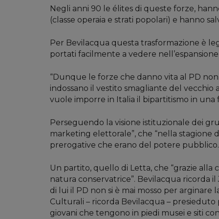
Negli anni 90 le élites di queste forze, ha
(classe operaia e strati popolari) e hanno sa
Per Bevilacqua questa trasformazione è legat
portati facilmente a vedere nell’espansione s
“Dunque le forze che danno vita al PD non so
indossano il vestito smagliante del vecchio 
vuole imporre in Italia il bipartitismo in una 
Perseguendo la visione istituzionale dei grup
marketing elettorale”, che “nella stagione d
prerogative che erano del potere pubblico.
Un partito, quello di Letta, che “grazie alla
natura conservatrice”. Bevilacqua ricorda i
di lui il PD non si è mai mosso per arginare 
Culturali – ricorda Bevilacqua – presieduto p
giovani che tengono in piedi musei e siti co