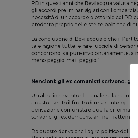
PD in questi anni che Bevilacqua valuta neg
gli accordi preliminari siglati con Lombardi
necessità di un accordo elettorale col PD pe
prodotto proprio delle scelte politiche di q
La conclusione di Bevilacqua è che il Partito 
tale ragione tutte le rare lucciole di perso
concorrono, sia pure involontariamente, a nasc
meno peggio, ma il peggio.”
Nencioni: gli ex comunisti scrivono, gl
Un altro intervento che analizza la natura
questo partito il frutto di una contemporan
derivazione comunista e quella di formazion
scrivono; gli ex democristiani nel frattemp
Da questo deriva che l’agire politico del PD 