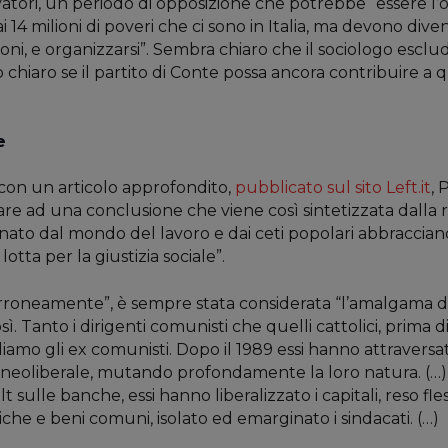
vatori, un periodo di opposizione che potrebbe “essere l
i 14 milioni di poveri che ci sono in Italia, ma devono div
ni, e organizzarsi”. Sembra chiaro che il sociologo esclud
chiaro se il partito di Conte possa ancora contribuire a 
e
 con un articolo approfondito,
pubblicato sul sito Left.it
, 
are ad una conclusione che viene così sintetizzata dalla 
nato dal mondo del lavoro e dai ceti popolari abbraccian
a lotta per la giustizia sociale”.
oneamente”, è sempre stata considerata “l’amalgama di 
. Tanto i dirigenti comunisti che quelli cattolici, prima
iamo gli ex comunisti. Dopo il 1989 essi hanno attraversato, 
 neoliberale, mutando profondamente la loro natura. (…) I
t sulle banche, essi hanno liberalizzato i capitali, reso fle
iche e beni comuni, isolato ed emarginato i sindacati. (…)