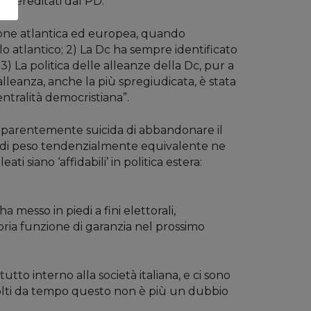
a, ereditati dal PD.
ersione atlantica ed europea, quando
llo atlantico; 2) La Dc ha sempre identificato
3) La politica delle alleanze della Dc, pur a
lleanza, anche la più spregiudicata, è stata
entralità democristiana”.
apparentemente suicida di abbandonare il
a di peso tendenzialmente equivalente ne
ti siano ‘affidabili’ in politica estera:
 messo in piedi a fini elettorali,
pria funzione di garanzia nel prossimo
utto interno alla società italiana, e ci sono
 molti da tempo questo non è più un dubbio