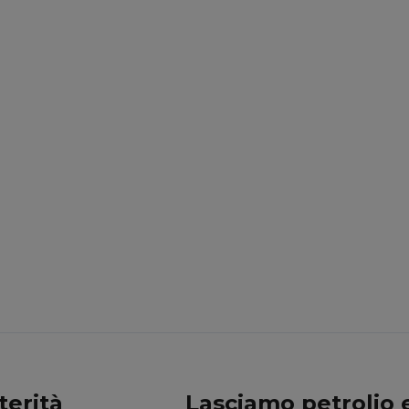
terità
Lasciamo petrolio e