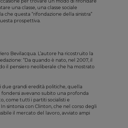
’occasione per trovare un modo di rifondare
entare una classe, una classe sociale
a che questa “rifondazione della sinistra”
questa prospettiva.
Piero Bevilacqua. L’autore ha ricostruito la
redazione: “Da quando è nato, nel 2007, il
do il pensiero neoliberale che ha mostrato
due grandi eredità politiche, quella
 di fondersi avevano subito una profonda
come tutti i partiti socialisti e
n sintonia con Clinton, che nel corso degli
ssibile il mercato del lavoro, avviato ampi