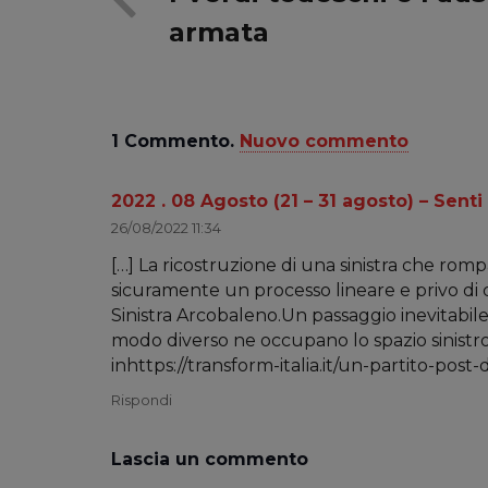
armata
1
Commento
.
Nuovo commento
2022 . 08 Agosto (21 – 31 agosto) – Sent
26/08/2022 11:34
[…] La ricostruzione di una sinistra che romp
sicuramente un processo lineare e privo di d
Sinistra Arcobaleno.Un passaggio inevitabile
modo diverso ne occupano lo spazio sinistro 
inhttps://transform-italia.it/un-partito-post
Rispondi
Lascia un commento