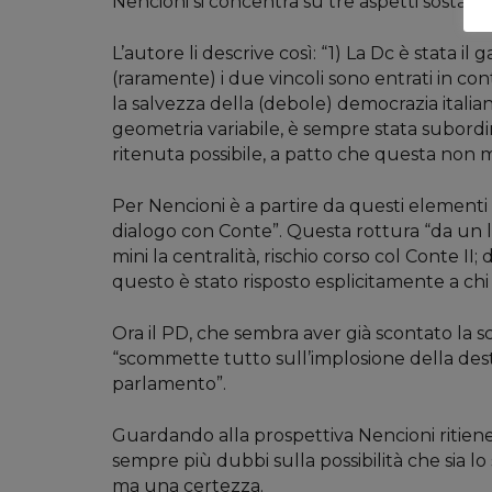
Nencioni si concentra su tre aspetti sostanzi
L’autore li descrive così: “1) La Dc è stata 
(raramente) i due vincoli sono entrati in con
la salvezza della (debole) democrazia italian
geometria variabile, è sempre stata subordin
ritenuta possibile, a patto che questa non m
Per Nencioni è a partire da questi element
dialogo con Conte”. Questa rottura “da un 
mini la centralità, rischio corso col Conte II; 
questo è stato risposto esplicitamente a chi 
Ora il PD, che sembra aver già scontato la sc
“scommette tutto sull’implosione della dest
parlamento”.
Guardando alla prospettiva Nencioni ritiene ch
sempre più dubbi sulla possibilità che sia 
ma una certezza.