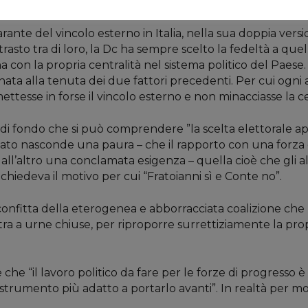
ali di cultura politica, di tradizione degasperiana e morote
il garante del vincolo esterno in Italia, nella sua doppia v
trasto tra di loro, la Dc ha sempre scelto la fedeltà a que
a con la propria centralità nel sistema politico del Paese. 
ata alla tenuta dei due fattori precedenti. Per cui ogni a
ettesse in forse il vincolo esterno e non minacciasse la c
i di fondo che si può comprendere ”la scelta elettorale 
lato nasconde una paura – che il rapporto con una forz
dall’altro una conclamata esigenza – quella cioè che gli allea
chiedeva il motivo per cui “Fratoianni sì e Conte no”.
onfitta della eterogenea e abborracciata coalizione che ha
ra a urne chiuse, per riproporre surrettiziamente la pro
e “il lavoro politico da fare per le forze di progresso è t
lo strumento più adatto a portarlo avanti”. In realtà per