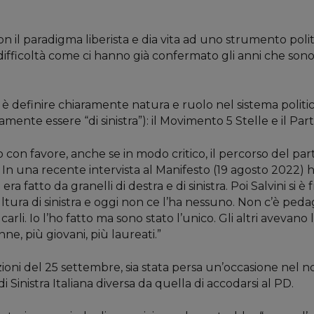
n il paradigma liberista e dia vita ad uno strumento polit
ifficoltà come ci hanno già confermato gli anni che sono 
 è definire chiaramente natura e ruolo nel sistema politi
mente essere “di sinistra”): il Movimento 5 Stelle e il Par
 con favore, anche se in modo critico, il percorso del par
In una recente intervista al Manifesto (19 agosto 2022) 
tto da granelli di destra e di sinistra. Poi Salvini si è fre
tura di sinistra e oggi non ce l’ha nessuno. Non c’è pedagog
rli. Io l’ho fatto ma sono stato l’unico. Gli altri avevano
e, più giovani, più laureati.”
zioni del 25 settembre, sia stata persa un’occasione nel no
 Sinistra Italiana diversa da quella di accodarsi al PD.