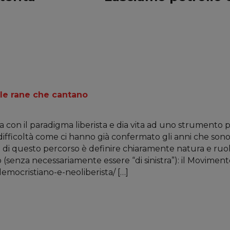
i le rane che cantano
a con il paradigma liberista e dia vita ad uno strumento po
ifficoltà come ci hanno già confermato gli anni che sono 
 di questo percorso è definire chiaramente natura e ruolo
(senza necessariamente essere “di sinistra”): il Moviment
-democristiano-e-neoliberista/ […]