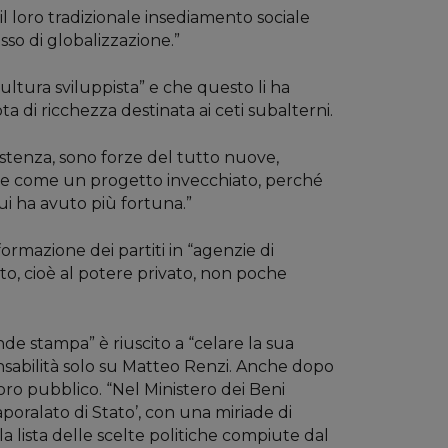
l loro tradizionale insediamento sociale
sso di globalizzazione.”
ultura sviluppista” e che questo li ha
ta di ricchezza destinata ai ceti subalterni.
istenza, sono forze del tutto nuove,
nasce come un progetto invecchiato, perché
 cui ha avuto più fortuna.”
formazione dei partiti in “agenzie di
to, cioè al potere privato, non poche
nde stampa” è riuscito a “celare la sua
onsabilità solo su Matteo Renzi. Anche dopo
voro pubblico. “Nel Ministero dei Beni
aporalato di Stato’, con una miriade di
a lista delle scelte politiche compiute dal