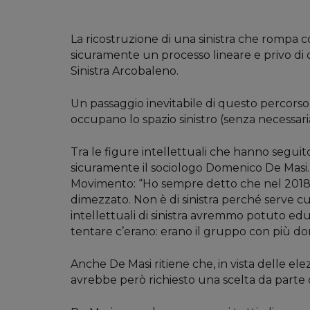
La ricostruzione di una sinistra che rompa co
sicuramente un processo lineare e privo di d
Sinistra Arcobaleno.
Un passaggio inevitabile di questo percorso
occupano lo spazio sinistro (senza necessaria
Tra le figure intellettuali che hanno seguito
sicuramente il sociologo Domenico De Masi. 
Movimento: “Ho sempre detto che nel 2018 era fa
dimezzato. Non è di sinistra perché serve cul
intellettuali di sinistra avremmo potuto educa
tentare c’erano: erano il gruppo con più donn
Anche De Masi ritiene che, in vista delle ele
avrebbe però richiesto una scelta da parte di