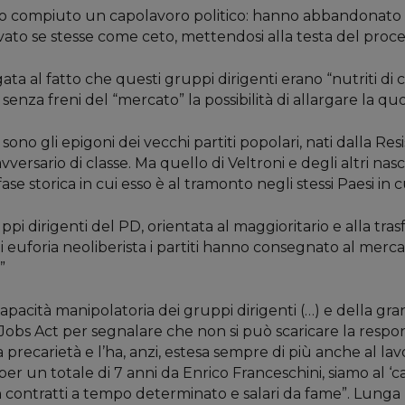
nno compiuto un capolavoro politico: hanno abbandonato i
lvato se stesse come ceto, mettendosi alla testa del proce
a al fatto che questi gruppi dirigenti erano “nutriti di c
enza freni del “mercato” la possibilità di allargare la quo
no gli epigoni dei vecchi partiti popolari, nati dalla Res
avversario di classe. Ma quello di Veltroni e degli altri 
fase storica in cui esso è al tramonto negli stessi Paesi in
pi dirigenti del PD, orientata al maggioritario e alla tras
i euforia neoliberista i partiti hanno consegnato al merca
”
 capacità manipolatoria dei gruppi dirigenti (…) e della gra
l Jobs Act per segnalare che non si può scaricare la resp
la precarietà e l’ha, anzi, estesa sempre di più anche al la
er un totale di 7 anni da Enrico Franceschini, siamo al ‘c
n contratti a tempo determinato e salari da fame”. Lunga l