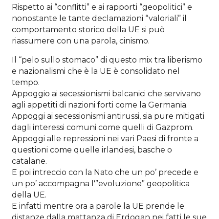
Rispetto ai “conflitti” e ai rapporti “geopolitici” e
nonostante le tante declamazioni “valoriali” il
comportamento storico della UE si può
riassumere con una parola, cinismo.
Il “pelo sullo stomaco” di questo mix tra liberismo
e nazionalismi che è la UE è consolidato nel
tempo.
Appoggio ai secessionismi balcanici che servivano
agli appetiti di nazioni forti come la Germania.
Appoggi ai secessionismi antirussi, sia pure mitigati
dagli interessi comuni come quelli di Gazprom.
Appoggi alle repressioni nei vari Paesi di fronte a
questioni come quelle irlandesi, basche o
catalane.
E poi intreccio con la Nato che un po’ precede e
un po’ accompagna l'”evoluzione” geopolitica
della UE.
E infatti mentre ora a parole la UE prende le
distanze dalla mattanza di Erdogan nei fatti le sue