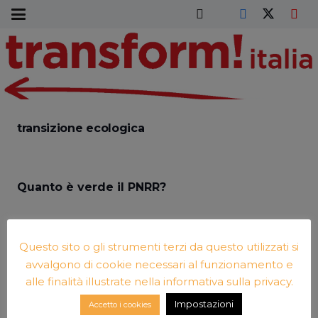
transizione ecologica
Quanto è verde il PNRR?
Questo sito o gli strumenti terzi da questo utilizzati si
Il groviglio europeo
avvalgono di cookie necessari al funzionamento e
alle finalità illustrate nella informativa sulla privacy.
Impostazioni
Il Pilastro europeo dei diritti sociali deve
Accetto i cookies