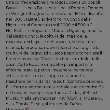
una confederazione che raggruppava 20 popoli
Bantù (i Luba o Ba-Luba); i Leeli, i Pende, i Dengesi
e i Wongo). Il regno fu fondato nel 1625 e disciolto
5
nel 1900
. I Bantù arrivarono in Congo dalla
Nigeria e dal Camerun tra il 2000 e il 500 a.C.
Nel 1630 il re Shyaam a Mboul a Ngooing importò
dal Basso Congo, la coltura del mais, della
manioca, dei fagioli e del tabacco, la tessitura, il
ricamo, la broderie, nuove tecniche di forgia e la
scultura del legno. Di questo popolo congolese il
Frobenius diceva “Civilizzato fino al midollo delle
ossa”. L’arte Kuba è una delle più importanti
africane: statue, pettini, maschere, porta-rasoi,
astucci per il trucco, coppe cefalomorfe,
maschere per la danza, tessuti ricamati e brochès.
È un’arte essenzialmente regale e aristocratica. Se
ne trovano esempi importanti a Dallas, al British
Museum alla Smithsonian Inst. (USA), al Musèe du
quai Branly (Parigi), al Museo dell’Africa
6
(Tervuren)
.