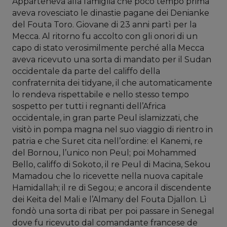
Apparteneva alla famiglia che poco tempo prima
aveva rovesciato le dinastie pagane dei Denianke
del Fouta Toro. Giovane di 23 anni partì per la
Mecca. Al ritorno fu accolto con gli onori di un
capo di stato verosimilmente perché alla Mecca
aveva ricevuto una sorta di mandato per il Sudan
occidentale da parte del califfo della
confraternita dei tidyane, il che automaticamente
lo rendeva rispettabile e nello stesso tempo
sospetto per tutti i regnanti dell’Africa
occidentale, in gran parte Peul islamizzati, che
visitò in pompa magna nel suo viaggio di rientro in
patria e che Suret cita nell’ordine: el Kanemi, re
del Bornou, l’unico non Peul; poi Mohammed
Bello, califfo di Sokoto, il re Peul di Macina, Sekou
Mamadou che lo ricevette nella nuova capitale
Hamidallah; il re di Segou; e ancora il discendente
dei Keita del Mali e l’Almany del Fouta Djallon. Lì
fondò una sorta di ribat per poi passare in Senegal
dove fu ricevuto dal comandante francese de