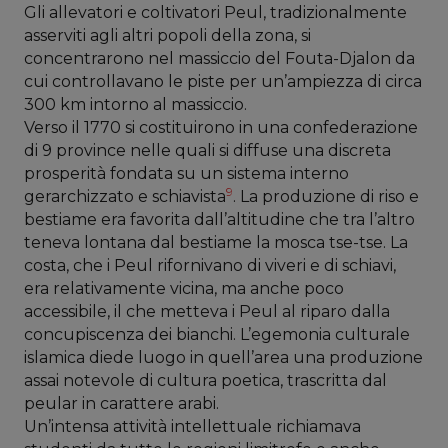
Gli allevatori e coltivatori Peul, tradizionalmente
asserviti agli altri popoli della zona, si
concentrarono nel massiccio del Fouta-Djalon da
cui controllavano le piste per un’ampiezza di circa
300 km intorno al massiccio.
Verso il 1770 si costituirono in una confederazione
di 9 province nelle quali si diffuse una discreta
prosperità fondata su un sistema interno
9
gerarchizzato e schiavista
. La produzione di riso e
bestiame era favorita dall’altitudine che tra l’altro
teneva lontana dal bestiame la mosca tse-tse. La
costa, che i Peul rifornivano di viveri e di schiavi,
era relativamente vicina, ma anche poco
accessibile, il che metteva i Peul al riparo dalla
concupiscenza dei bianchi. L’egemonia culturale
islamica diede luogo in quell’area una produzione
assai notevole di cultura poetica, trascritta dal
peular in carattere arabi.
Un’intensa attività intellettuale richiamava