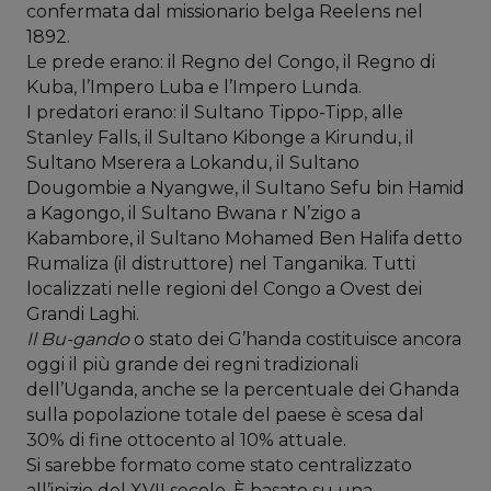
confermata dal missionario belga Reelens nel
1892.
Le prede erano: il Regno del Congo, il Regno di
Kuba, l’Impero Luba e l’Impero Lunda.
I predatori erano: il Sultano Tippo-Tipp, alle
Stanley Falls, il Sultano Kibonge a Kirundu, il
Sultano Mserera a Lokandu, il Sultano
Dougombie a Nyangwe, il Sultano Sefu bin Hamid
a Kagongo, il Sultano Bwana r N’zigo a
Kabambore, il Sultano Mohamed Ben Halifa detto
Rumaliza (il distruttore) nel Tanganika. Tutti
localizzati nelle regioni del Congo a Ovest dei
Grandi Laghi.
Il Bu-gando
o stato dei G’handa costituisce ancora
oggi il più grande dei regni tradizionali
dell’Uganda, anche se la percentuale dei Ghanda
sulla popolazione totale del paese è scesa dal
30% di fine ottocento al 10% attuale.
Si sarebbe formato come stato centralizzato
all’inizio del XVII secolo. È basato su una