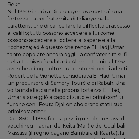
Bekel.
Nel 1850 si ritirò a Dinguiraye dove costruì una
fortezza. La confraternita di tidianye ha le
caratteristiche di cancellare la difficoltà di accesso
al califfo; tutti possono accedere a lui come
possono accedere al potere, al sapere e alla
ricchezza; ed è questo che rende El Hadj Umar
tanto popolare ancora oggi. La confraternita sufi
della Tijaniyya fondata da Ahmed Tijani nel 1782
avrebbe ad oggi oltre duecento milioni di adepti.
Robert de la Vignette considerava El Hadj Umar
un precursore di Samory Tourè e di Rabah. Una
volta installatosi nella propria fortezza El Hadj
Umar si atteggiò a capo di stato e i primi conflitti
furono con i Fouta Djallon che erano stati i suoi
primi sostenitori.
Dal 1850 al 1854 fece a pezzi quel che restava dei
vecchi regni agrari dei Keita (Mali) e dei Coulibali
Massassi (il regno pagano Bambara di Kaarta), la