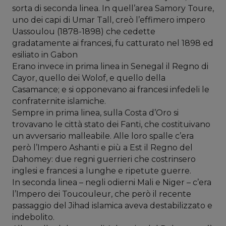
sorta di seconda linea. In quell’area Samory Toure,
uno dei capi di Umar Tall, creò l’effimero impero
Uassoulou (1878-1898) che cedette
gradatamente ai francesi, fu catturato nel 1898 ed
esiliato in Gabon
Erano invece in prima linea in Senegal il Regno di
Cayor, quello dei Wolof, e quello della
Casamance; e si opponevano ai francesi infedeli le
confraternite islamiche.
Sempre in prima linea, sulla Costa d’Oro si
trovavano le città stato dei Fanti, che costituivano
un avversario malleabile. Alle loro spalle c’era
però l’Impero Ashanti e più a Est il Regno del
Dahomey: due regni guerrieri che costrinsero
inglesi e francesi a lunghe e ripetute guerre.
In seconda linea – negli odierni Mali e Niger – c’era
l’Impero dei Toucouleur, che però il recente
passaggio del Jihad islamica aveva destabilizzato e
indebolito.