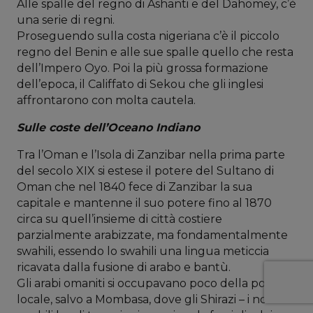
Alle spalle del regno di Ashanti e del Dahomey, c’è
una serie di regni.
Proseguendo sulla costa nigeriana c’è il piccolo
regno del Benin e alle sue spalle quello che resta
dell’Impero Oyo. Poi la più grossa formazione
dell’epoca, il Califfato di Sekou che gli inglesi
affrontarono con molta cautela.
Sulle coste dell’Oceano Indiano
Tra l’Oman e l’Isola di Zanzibar nella prima parte
del secolo XIX si estese il potere del Sultano di
Oman che nel 1840 fece di Zanzibar la sua
capitale e mantenne il suo potere fino al 1870
circa su quell’insieme di città costiere
parzialmente arabizzate, ma fondamentalmente
swahili, essendo lo swahili una lingua meticcia
ricavata dalla fusione di arabo e bantù.
Gli arabi omaniti si occupavano poco della politica
locale, salvo a Mombasa, dove gli Shirazi – i nobili