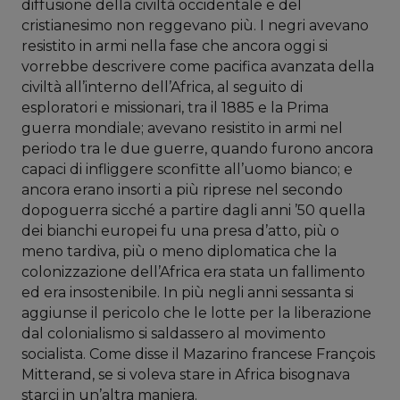
diffusione della civiltà occidentale e del
cristianesimo non reggevano più. I negri avevano
resistito in armi nella fase che ancora oggi si
vorrebbe descrivere come pacifica avanzata della
civiltà all’interno dell’Africa, al seguito di
esploratori e missionari, tra il 1885 e la Prima
guerra mondiale; avevano resistito in armi nel
periodo tra le due guerre, quando furono ancora
capaci di infliggere sconfitte all’uomo bianco; e
ancora erano insorti a più riprese nel secondo
dopoguerra sicché a partire dagli anni ’50 quella
dei bianchi europei fu una presa d’atto, più o
meno tardiva, più o meno diplomatica che la
colonizzazione dell’Africa era stata un fallimento
ed era insostenibile. In più negli anni sessanta si
aggiunse il pericolo che le lotte per la liberazione
dal colonialismo si saldassero al movimento
socialista. Come disse il Mazarino francese François
Mitterand, se si voleva stare in Africa bisognava
starci in un’altra maniera.