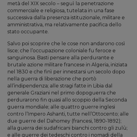
metà del XIX secolo – seguì la penetrazione
commerciale e religiosa, tutelata in una fase
successiva dalla presenza istituzionale, militare e
amministrativa, ma relativamente pacifica dello
stato occupante.
Salvo poi scoprire che le cose non andarono così
lisce; che l’occupazione coloniale fu feroce e
sanguinosa. Basti pensare alla perdurante e
brutale azione militare francese in Algeria, iniziata
nel 1830 e che finì per innestarsi un secolo dopo
nella guerra di liberazione che portò
all’indipendenza; alle stragi fatte in Libia dal
generale Graziani nel primo dopoguerra che
perdurarono fin quasi allo scoppio della Seconda
guerra mondiale; alle quattro guerre inglesi
contro l’Impero Ashanti, tutte nell’Ottocento; alle
due guerre del Dahomey (francesi, 1890-1892);
alla guerra dei sudafricani bianchi contro gli zulù;
e alle guerre dei tedeschi contro i nomadi della