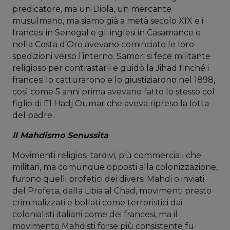
predicatore, ma un Diola, un mercante
musulmano, ma siamo già a metà secolo XIX e i
francesi in Senegal e gli inglesi in Casamance e
nella Costa d’Oro avevano cominciato le loro
spedizioni verso l’interno. Samori si fece militante
religioso per contrastarli e guidò la Jihad finché i
francesi lo catturarono e lo giustiziarono nel 1898,
così come 5 anni prima avevano fatto lo stesso col
figlio di El Hadj Oumar che aveva ripreso la lotta
del padre.
Il Mahdismo Senussita
Movimenti religiosi tardivi, più commerciali che
militari, ma comunque opposti alla colonizzazione,
furono quelli profetici dei diversi Mahdi o inviati
del Profeta, dalla Libia al Chad, movimenti presto
criminalizzati e bollati come terroristici dai
colonialisti italiani come dei francesi, ma il
movimento Mahdisti forse più consistente fu