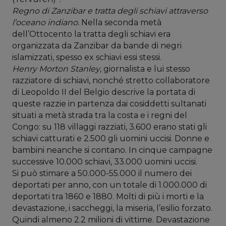
Regno di Zanzibar e tratta degli schiavi attraverso
l’oceano indiano.
Nella seconda metà
dell’Ottocento la tratta degli schiavi era
organizzata da Zanzibar da bande di negri
islamizzati, spesso ex schiavi essi stessi.
Henry Morton Stanley
, giornalista e lui stesso
razziatore di schiavi, nonché stretto collaboratore
di Leopoldo II del Belgio
descrive la portata di
queste razzie in partenza dai cosiddetti sultanati
situati a metà strada tra la costa e i regni del
Congo: su 118 villaggi razziati, 3.600 erano stati gli
schiavi catturati e 2.500 gli uomini uccisi. Donne e
bambini neanche si contano. In cinque campagne
successive 10.000 schiavi, 33.000 uomini uccisi.
Si può stimare a 50.000-55.000 il numero dei
deportati per anno, con un totale di 1.000.000 di
deportati tra 1860 e 1880. Molti di più i morti e la
devastazione, i saccheggi, la miseria, l’esilio forzato.
Quindi almeno 2.2 milioni di vittime. Devastazione