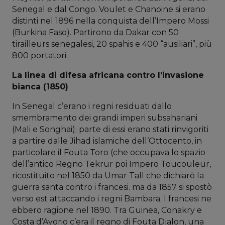
Senegal e dal Congo. Voulet e Chanoine si erano
distinti nel 1896 nella conquista dell’Impero Mossi
(Burkina Faso). Partirono da Dakar con 50
tirailleurs senegalesi, 20 spahis e 400 “ausiliari”, più
800 portatori.
La linea di difesa africana contro l’invasione
bianca (1850)
In Senegal c’erano i regni residuati dallo
smembramento dei grandi imperi subsahariani
(Mali e Songhai); parte di essi erano stati rinvigoriti
a partire dalle Jihad islamiche dell’Ottocento, in
particolare il Fouta Toro (che occupava lo spazio
dell’antico Regno Tekrur poi Impero Toucouleur,
ricostituito nel 1850 da Umar Tall che dichiarò la
guerra santa contro i francesi. ma da 1857 si spostò
verso est attaccando i regni Bambara. I francesi ne
ebbero ragione nel 1890. Tra Guinea, Conakry e
Costa d’Avorio c’era il regno di Fouta Djalon, una