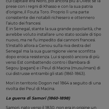
cui capitale era Nioro, poi ancora più a Ovest se la
prese con i regni di Khasso e con la sua patria
d’origine, il Fouta Toro. Proprio lì una parte
consistente dei notabili richiesero e ottennero
l’aiuto dei francesi.
È in Senegal, stante la sua grande popolarità, che
avrebbe voluto installare uno stato sociale di tipo
nuovo, ma ne fu impedito dai cannoni francesi.
S’installò allora a Genou sulla riva destra del
Senegal ma la sua guarnigione viene sconfitta
dopo eroica resistenza. Lui si spostò ancora di più
verso Est combattendo contro i Bambara di
Segou (pagani) e i Peul di Macina (musulmani) di
cui distrusse entrambi gli stati (1861-1863).
Morì in territorio Dogon nel 1864 a seguito di una
rivolta dei Peul di Macina.
La guerra di Samori (1860-1898)
Samori, nato verso il 1830, non era in origine un