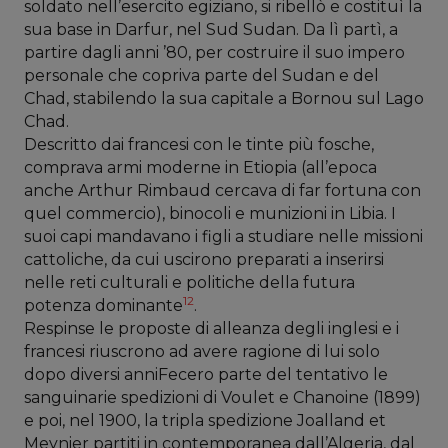
soldato nell’esercito egiziano, si ribellò e costituì la
sua base in Darfur, nel Sud Sudan. Da lì partì, a
partire dagli anni ’80, per costruire il suo impero
personale che copriva parte del Sudan e del
Chad, stabilendo la sua capitale a Bornou sul Lago
Chad.
Descritto dai francesi con le tinte più fosche,
comprava armi moderne in Etiopia (all’epoca
anche Arthur Rimbaud cercava di far fortuna con
quel commercio), binocoli e munizioni in Libia. I
suoi capi mandavano i figli a studiare nelle missioni
cattoliche, da cui uscirono preparati a inserirsi
nelle reti culturali e politiche della futura
12
potenza dominante
.
Respinse le proposte di alleanza degli inglesi e i
francesi riuscrono ad avere ragione di lui solo
dopo diversi anniFecero parte del tentativo le
sanguinarie spedizioni di Voulet e Chanoine (1899)
e poi, nel 1900, la tripla spedizione Joalland et
Meynier partiti in contemporanea dall’Algeria, dal