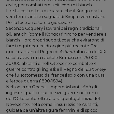
civile, per combattere uniti contro i bianchi.
Il re fu costretto a dichiarare che il Kongo era la
vera terra santa e i seguaci di Kimpa i veri cristiani.
Poi la fece arrestare e giustiziare.
Secondo Coquery i sovrani dei regni tradizionali
più antichi (come il Kongo) finirono per vendere ai
bianchi i loro propri sudditi, cosa che evitarono di
fare i regni negrieri di origine più recente. Tra
questi si citano il Regno di
Ashanti
all’inizio del XIX
secolo aveva una capitale Kumasi con 25.000-
30.000 abitanti e nell’Ottocento combatté 4
guerre contro gli inglesi; e il Regno del
Dahomey
che fu sottomesso dai francesi solo con una dura
e feroce guerra (1890-1894).
Nell’odierno Ghana, l’Impero Ashanti sfidò gli
inglesi in quattro successive guerre nel corso
dell’Ottocento, oltre a una quinta, all’inizio del
Novecento, nota come l’insurrezione Ashanti,
guidata da un’altra figura femminile di spicco.