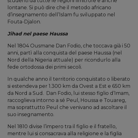
studenti da tutte le regioni limitrofe e anche
lontane. Si può dire che il metodo africano
d’insegnamento dell’Islam fu sviluppato nel
Fouta-Djalon.
Jihad nel paese Haussa
Nel 1804 Ousmane Dan Fodio, che toccava già i 50
anni, partì alla conquista del paese Haussa (nel
Nord della Nigeria attuale) per ricondurlo alla
fede ortodossa dei primi secoli.
In qualche anno il territorio conquistato o liberato
si estendeva per 1.300 km da Ovest a Est e 650 km
da Nord a Sud. Dan Fodio, lui stesso figlio d’Imam,
raccoglieva intorno a sé Peul, Houssa e Touareg,
ma soprattutto Peul che venivano ad ascoltare il
suo insegnamento.
Nel 1810 divise l’impero tra il figlio e il fratello,
mentre lui si consacrava alla religione e la figlia