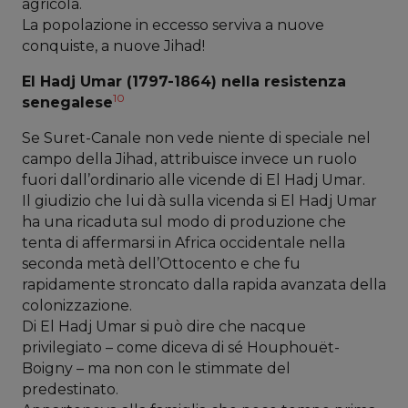
agricola.
La popolazione in eccesso serviva a nuove
conquiste, a nuove Jihad!
El Hadj Umar (1797-1864) nella resistenza
10
senegalese
Se Suret-Canale non vede niente di speciale nel
campo della Jihad, attribuisce invece un ruolo
fuori dall’ordinario alle vicende di El Hadj Umar.
Il giudizio che lui dà sulla vicenda si El Hadj Umar
ha una ricaduta sul modo di produzione che
tenta di affermarsi in Africa occidentale nella
seconda metà dell’Ottocento e che fu
rapidamente stroncato dalla rapida avanzata della
colonizzazione.
Di El Hadj Umar si può dire che nacque
privilegiato – come diceva di sé Houphouët-
Boigny – ma non con le stimmate del
predestinato.