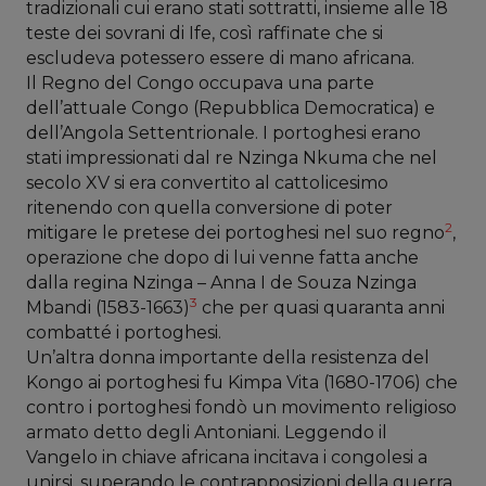
tradizionali cui erano stati sottratti, insieme alle 18
teste dei sovrani di Ife, così raffinate che si
escludeva potessero essere di mano africana.
Il Regno del Congo occupava una parte
dell’attuale Congo (Repubblica Democratica) e
dell’Angola Settentrionale. I portoghesi erano
stati impressionati dal re Nzinga Nkuma che nel
secolo XV si era convertito al cattolicesimo
ritenendo con quella conversione di poter
2
mitigare le pretese dei portoghesi nel suo regno
,
operazione che dopo di lui venne fatta anche
dalla regina Nzinga – Anna I de Souza Nzinga
3
Mbandi (1583-1663)
che per quasi quaranta anni
combatté i portoghesi.
Un’altra donna importante della resistenza del
Kongo ai portoghesi fu Kimpa Vita (1680-1706) che
contro i portoghesi fondò un movimento religioso
armato detto degli Antoniani. Leggendo il
Vangelo in chiave africana incitava i congolesi a
unirsi, superando le contrapposizioni della guerra