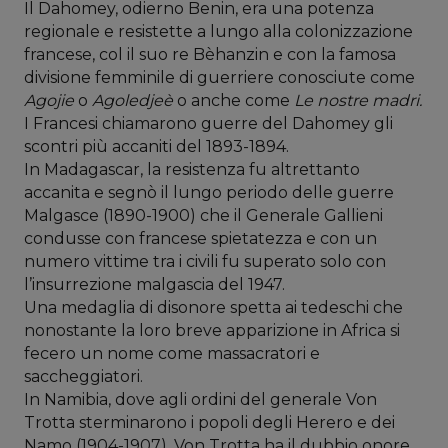
Il Dahomey, odierno Benin, era una potenza
regionale e resistette a lungo alla colonizzazione
francese, col il suo re Bèhanzin e con la famosa
divisione femminile di guerriere conosciute come
Agojie
o
Agoledjeè
o anche come
Le nostre madri.
I Francesi chiamarono guerre del Dahomey gli
scontri più accaniti del 1893-1894.
In Madagascar, la resistenza fu altrettanto
accanita e segnò il lungo periodo delle guerre
Malgasce (1890-1900) che il Generale Gallieni
condusse con francese spietatezza e con un
numero vittime tra i civili fu superato solo con
l’insurrezione malgascia del 1947.
Una medaglia di disonore spetta ai tedeschi che
nonostante la loro breve apparizione in Africa si
fecero un nome come massacratori e
saccheggiatori.
In Namibia, dove agli ordini del generale Von
Trotta sterminarono i popoli degli Herero e dei
Namo (1904-1907). Von Trotta ha il dubbio onore