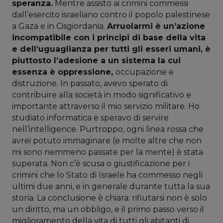
speranza.
Mentre assisto ai crimini commessi
dall’esercito israeliano contro il popolo palestinese
a Gaza e in Cisgiordania.
Arruolarmi è un’azione
incompatibile con i principi di base della vita
e dell’uguaglianza per tutti gli esseri umani, è
piuttosto l’adesione a un sistema la cui
essenza è oppressione,
occupazione e
distruzione. In passato, avevo sperato di
contribuire alla società in modo significativo e
importante attraverso il mio servizio militare. Ho
studiato informatica e speravo di servire
nell’intelligence. Purtroppo, ogni linea rossa che
avrei potuto immaginare (e molte altre che non
mi sono nemmeno passate per la mente) è stata
superata. Non c’è scusa o giustificazione per i
crimini che lo Stato di Israele ha commesso negli
ultimi due anni, e in generale durante tutta la sua
storia. La conclusione è chiara: rifiutarsi non è solo
un diritto, ma un obbligo, e il primo passo verso il
miglioramento della vita di tutti gli abitanti di