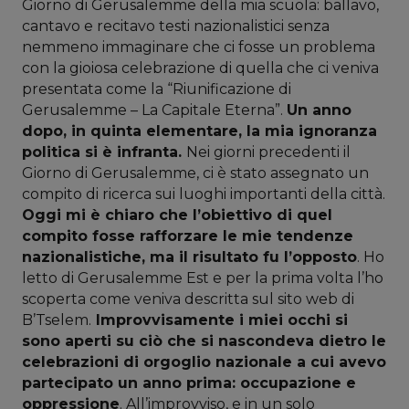
Giorno di Gerusalemme della mia scuola: ballavo,
cantavo e recitavo testi nazionalistici senza
nemmeno immaginare che ci fosse un problema
con la gioiosa celebrazione di quella che ci veniva
presentata come la “Riunificazione di
Gerusalemme – La Capitale Eterna”.
Un anno
dopo, in quinta elementare, la mia ignoranza
politica si è infranta.
Nei giorni precedenti il
Giorno di Gerusalemme, ci è stato assegnato un
compito di ricerca sui luoghi importanti della città.
Oggi mi è chiaro che l’obiettivo di quel
compito fosse rafforzare le mie tendenze
nazionalistiche, ma il risultato fu l’opposto
. Ho
letto di Gerusalemme Est e per la prima volta l’ho
scoperta come veniva descritta sul sito web di
B’Tselem.
Improvvisamente i miei occhi si
sono aperti su ciò che si nascondeva dietro le
celebrazioni di orgoglio nazionale a cui avevo
partecipato un anno prima: occupazione e
oppressione
. All’improvviso, e in un solo