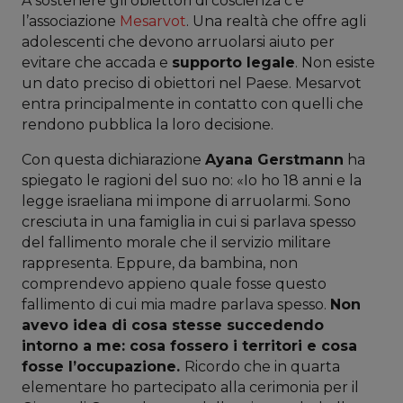
A sostenere gli obiettori di coscienza c’è
l’associazione
Mesarvot
. Una realtà che offre agli
adolescenti che devono arruolarsi aiuto per
evitare che accada e
supporto legale
. Non esiste
un dato preciso di obiettori nel Paese. Mesarvot
entra principalmente in contatto con quelli che
rendono pubblica la loro decisione.
Con questa dichiarazione
Ayana Gerstmann
ha
spiegato le ragioni del suo no: «Io ho 18 anni e la
legge israeliana mi impone di arruolarmi. Sono
cresciuta in una famiglia in cui si parlava spesso
del fallimento morale che il servizio militare
rappresenta. Eppure, da bambina, non
comprendevo appieno quale fosse questo
fallimento di cui mia madre parlava spesso.
Non
avevo idea di cosa stesse succedendo
intorno a me: cosa fossero i territori e cosa
fosse l’occupazione.
Ricordo che in quarta
elementare ho partecipato alla cerimonia per il