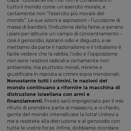
Gaza”. Giustamente, l’Idf non è considerato in
tutto il mondo come un esercito morale, e
certamente non “l’esercito più morale del
mondo”. Le sue azioni e aspirazioni – l’uccisione di
massa di bambini, l’induzione della fame, e persino
i piani per istituire un campo di concentramento –
cioè il genocidio, ispirano odio e disgusto, e se
mettiamo da parte il nazionalismo e il tribalismo è
facile vedere che la rabbia, l’odio e l’opposizione
non sono reazioni radicali e certamente non
antisemite, ma piuttosto morali, minime e
giustificate in risposta ai crimini sopra menzionati.
Nonostante tutti i crimini, le nazioni del
mondo continuano a rifornire la macchina di
distruzione israeliana con armi e
finanziamenti.
Presto sarò imprigionato per il mio
rifiuto di prendere parte al massacro, e vi chiedo,
gente del mondo: intensificate la lotta! Unitevi a
me e resistete alla distruzione e al genocidio con
tutte le vostre forze. Infine, dobbiamo ricordare: