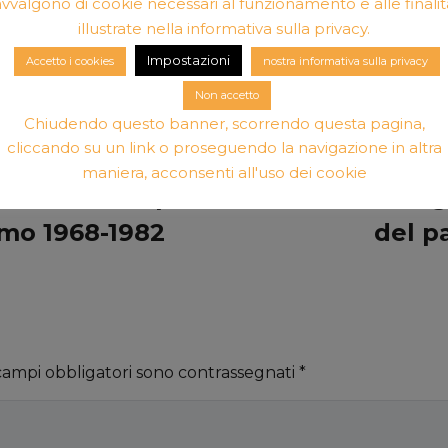
avvalgono di cookie necessari al funzionamento e alle finalit
illustrate nella informativa sulla privacy.
Impostazioni
Accetto i cookies
nostra informativa sulla privacy
Non accetto
Chiudendo questo banner, scorrendo questa pagina,
cliccando su un link o proseguendo la navigazione in altra
maniera, acconsenti all'uso dei cookie
 cambia fra spinte
Le energi
ismo 1968-1982
del p
 campi obbligatori sono contrassegnati
*