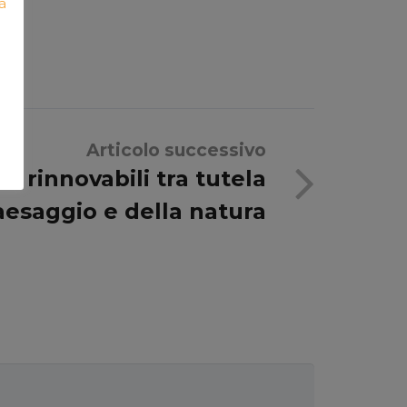
à
Articolo successivo
e rinnovabili tra tutela
aesaggio e della natura