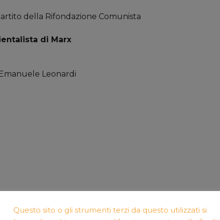
Partito della Rifondazione Comunista
ientalista di Marx
i, Emanuele Leonardi
Questo sito o gli strumenti terzi da questo utilizzati si