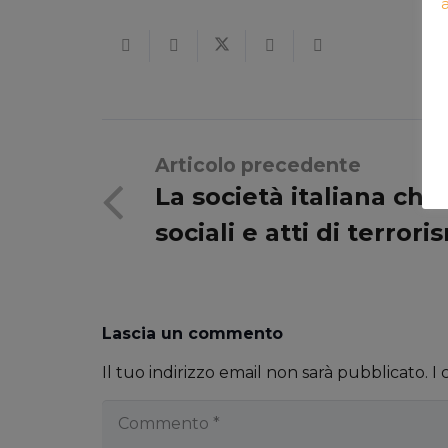
Articolo precedente
La società italiana che
sociali e atti di terror
Lascia un commento
Il tuo indirizzo email non sarà pubblicato.
I