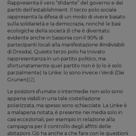
Rappresenta il vero “sfidante” del governo e dei
partiti dell’establishment. Il terzo polo sociale
rappresenta la difesa di un modo di vivere basato
sulla solidarietà e la democrazia, nonché le basi
ecologiche della società (il che è diventato
evidente anche in Sassonia con il 90% di
partecipanti locali alla manifestazione #indivisibili
di Dresda). Questo terzo polo ha trovato
rappresentanza in un partito politico, ma
sfortunatamente quel partito non è (o lo è solo
parzialmente) la Linke: lo sono invece i Verdi (Die
Grünen)
[2]
.
Le posizioni sfumate o intermedie non solo sono
appena visibili in una tale costellazione
polarizzata, ma spesso sono schiacciate. La Linke è
a malapena notata, è presente nei media solo in
casi eccezionali, per esempio in relazione alla
campagna per il controllo degli affitti delle
abitazioni. Ciò ha anche a che fare con le questioni