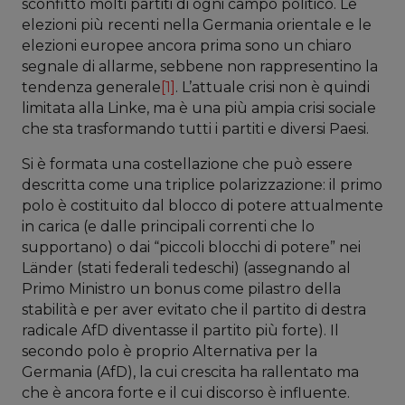
sconfitto molti partiti di ogni campo politico. Le
elezioni più recenti nella Germania orientale e le
elezioni europee ancora prima sono un chiaro
segnale di allarme, sebbene non rappresentino la
tendenza generale
[1]
. L’attuale crisi non è quindi
limitata alla Linke, ma è una più ampia crisi sociale
che sta trasformando tutti i partiti e diversi Paesi.
Si è formata una costellazione che può essere
descritta come una triplice polarizzazione: il primo
polo è costituito dal blocco di potere attualmente
in carica (e dalle principali correnti che lo
supportano) o dai “piccoli blocchi di potere” nei
Länder (stati federali tedeschi) (assegnando al
Primo Ministro un bonus come pilastro della
stabilità e per aver evitato che il partito di destra
radicale AfD diventasse il partito più forte). Il
secondo polo è proprio Alternativa per la
Germania (AfD), la cui crescita ha rallentato ma
che è ancora forte e il cui discorso è influente.