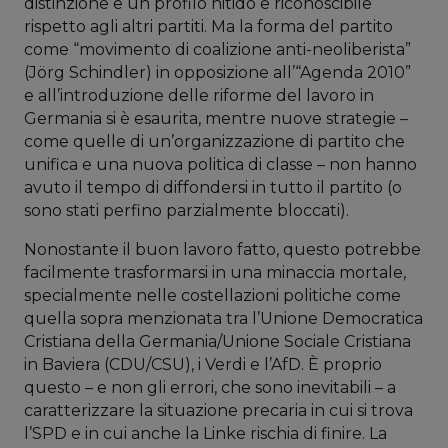
distinzione e un profilo nitido e riconoscibile
rispetto agli altri partiti. Ma la forma del partito
come “movimento di coalizione anti-neoliberista”
(Jörg Schindler) in opposizione all’“Agenda 2010”
e all’introduzione delle riforme del lavoro in
Germania si è esaurita, mentre nuove strategie –
come quelle di un’organizzazione di partito che
unifica e una nuova politica di classe – non hanno
avuto il tempo di diffondersi in tutto il partito (o
sono stati perfino parzialmente bloccati).
Nonostante il buon lavoro fatto, questo potrebbe
facilmente trasformarsi in una minaccia mortale,
specialmente nelle costellazioni politiche come
quella sopra menzionata tra l’Unione Democratica
Cristiana della Germania/Unione Sociale Cristiana
in Baviera (CDU/CSU), i Verdi e l’AfD. È proprio
questo – e non gli errori, che sono inevitabili – a
caratterizzare la situazione precaria in cui si trova
l’SPD e in cui anche la Linke rischia di finire. La