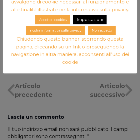
avvalgono di cookie necessari al funzionamento e
per informazioni
noaogniad@gmal.com
alle finalità illustrate nella informativa sulla privacy.
Impostazioni
Accetto i cookies
Stampa PDF
nostra informativa sulla privacy
Non accetto
Chiudendo questo banner, scorrendo questa
pagina, cliccando su un link o proseguendo la
navigazione in altra maniera, acconsenti all'uso dei
cookie
Articolo
Articolo
precedente
successivo
Lascia un commento
Il tuo indirizzo email non sarà pubblicato.
I campi
obbligatori sono contrassegnati
*