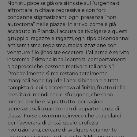
Non stupisce se già ora si insiste sull’urgenza di
affrontare in chiave repressiva e con forti
condanne stigmatizzanti ogni presenza “non
autoctona” nelle piazze. In arrivo, come è già
accaduto in Francia, l’accusa da rivolgere a questi
gruppi di ragazze e ragazzi, ogni tipo di condanna:
antisemitismo, teppismo, radicalizzazione con
venature filo-jihadiste eccetera. L’allarme è servito
insomma. Esistono in tali contesti comportamenti
o approcci che possono motivare tali analisi?
Probabilmente sì ma restano totalmente
marginali. Sono figli dell’analisi binaria e a tratti
campista di cui si accennava all’inizio, frutto della
crescita di mondi che ci sfuggono, che sono
lontani anche e soprattutto per ragioni
generazionali quando non di appartenenza di
classe. Forse dovremmo, invece che crogiolarci
per l’avverarsi di chissà quale profezia
rivoluzionaria, cercare di svolgere veramente
un’opera di ricerca e di ascolto. A Milano ma non