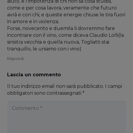
aiuto, e l’impotenza di chi non sa cosa studia,
come e per cosa lavora, veramente che futuro
avrà e con chi, e queste energie chiuse le tira fuori
in amore e in violenza.
Forse, novecento e duemila li dovremmo fare
incontrare con il vino, come diceva Claudio Lolli(la
sinistra vecchia e quella nuova, Togliatti stai
tranquillo, le uniamo con i vino)
Rispondi
Lascia un commento
Il tuo indirizzo email non sarà pubblicato.
I campi
obbligatori sono contrassegnati
*