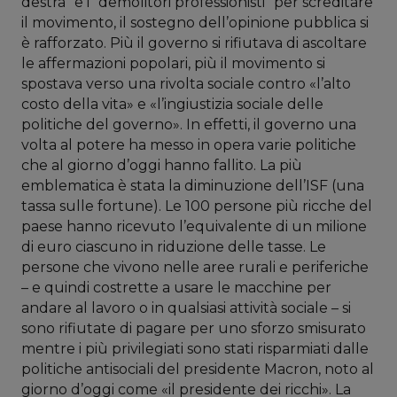
destra” e i “demolitori professionisti” per screditare
il movimento, il sostegno dell’opinione pubblica si
è rafforzato. Più il governo si rifiutava di ascoltare
le affermazioni popolari, più il movimento si
spostava verso una rivolta sociale contro «l’alto
costo della vita» e «l’ingiustizia sociale delle
politiche del governo». In effetti, il governo una
volta al potere ha messo in opera varie politiche
che al giorno d’oggi hanno fallito. La più
emblematica è stata la diminuzione dell’ISF (una
tassa sulle fortune). Le 100 persone più ricche del
paese hanno ricevuto l’equivalente di un milione
di euro ciascuno in riduzione delle tasse. Le
persone che vivono nelle aree rurali e periferiche
– e quindi costrette a usare le macchine per
andare al lavoro o in qualsiasi attività sociale – si
sono rifiutate di pagare per uno sforzo smisurato
mentre i più privilegiati sono stati risparmiati dalle
politiche antisociali del presidente Macron, noto al
giorno d’oggi come «il presidente dei ricchi». La