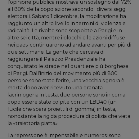
l’opinione pubblica mostrava un sostegno dal 72%
all’80% della popolazione secondo i diversi seggi
elettorali. Sabato 1 dicembre, la mobilitazione ha
raggiunto un altro livello in termini di violenza e
radicalità. Le rivolte sono scoppiate a Parigi e in
altre sei città, mentre i blocchi e le azioni diffuse
nei paesi continuarono ad andare avanti per più di
due settimane. La gente che cercava di
raggiungere il Palazzo Presidenziale ha
conquistato le strade nel quartiere più borghese
di Parigi. Dall’inizio del movimento più di 800
persone sono state ferite, una vecchia signora è
morta dopo aver ricevuto una granata
lacrimogena in testa, due persone sono in coma
dopo essere state colpite con un LBD40 (un
fucile che spara proiettili di gomma) in testa,
nonostante la rigida procedura di polizia che vieta
la «traiettoria piatta».
La repressione è impensabile e numerosi sono