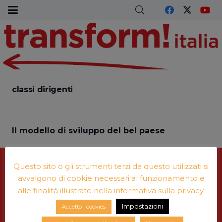
classi dirigenti
Il modello di sviluppo del bel paese
Licenza
Creative Commons
Questo sito o gli strumenti terzi da questo utilizzati si
avvalgono di cookie necessari al funzionamento e
alle finalità illustrate nella informativa sulla privacy.
Leggi di più su
© Copyright e note legali
Impostazioni
Accetto i cookies