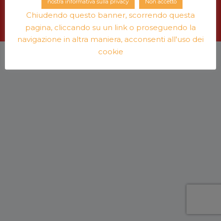
nostra informativa sulla privacy
Non accetto
per contatti:
transform.italia@gmail.com
Chiudendo questo banner, scorrendo questa
iscrizione alla newsletter settimanale
pagina, cliccando su un link o proseguendo la
navigazione in altra maniera, acconsenti all'uso dei
cookie