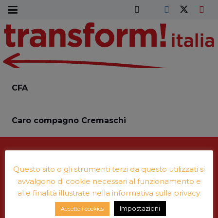
CFA
Caro compagno Cremaschi
Licenza
Creative Commons
Questo sito o gli strumenti terzi da questo utilizzati si
avvalgono di cookie necessari al funzionamento e
Leggi di più su
© Copyright e note legali
alle finalità illustrate nella informativa sulla privacy.
Impostazioni
Accetto i cookies
per contatti:
transform.italia@gmail.com