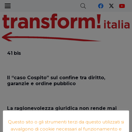
41 bis
Il “caso Cospito” sul confine tra diritto,
garanzie e ordine pubblico
La ragionevolezza giuridica non rende mai
debole uno Stato
Questo sito o gli strumenti terzi da questo utilizzati si
avvalgono di cookie necessari al funzionamento e