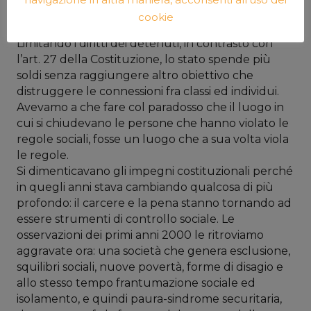
difficoltà di costruzione di massa critica. Vediamoli
cookie
assieme.
Limitando i diritti dei detenuti, in contrasto con
l’art. 27 della Costituzione, lo stato spende più
soldi senza raggiungere altro obiettivo che
distruggere le connessioni fra classi ed individui.
Avevamo a che fare col paradosso che il luogo in
cui si chiudevano le persone che hanno violato le
regole sociali, fosse un luogo che a sua volta viola
le regole.
Si dimenticavano gli impegni costituzionali perché
in quegli anni stava cambiando qualcosa di più
profondo: il carcere e la pena stanno tornando ad
essere strumenti di controllo sociale. Le
osservazioni dei primi anni 2000 le ritroviamo
aggravate ora: una società che genera esclusione,
squilibri sociali, nuove povertà, forme di disagio e
allo stesso tempo frantumazione sociale ed
isolamento, e quindi paura-sindrome securitaria,