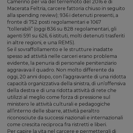
Camerino per via del terremoto del 2016 e di
Macerata Feltria, carcere fattoria chiuso in seguito
alla spending review); 936 i detenuti presenti, a
fronte di 752 posti regolamentari e 1067
“tollerabili” (oggi 836 su 828 regolamentari, gli
agenti 591 su 626, 6 istituti, molti detenuti trasferiti
in altre regioni, e una REMS).
Se il sovraffollamento e le strutture inadatte
spesso ad attività nelle carceri erano problema
evidente, la penuria di personale penitenziario
aggravava il quadro. Non molto differente da
oggi, 20 anni dopo, con l’aggravante di una ridotta
capacità organizzativa della sinistra, di un’offensiva
della destra e di una ridotta attività di rete che
utilizzi al meglio come forza di pressione sul
ministero le attività culturali e pedagogiche
all’interno delle sbarre, attività peraltro
riconosciute da successi nazionali e internazionali
come crescita reciproca fra ristretti e liberi.
Per capire la vita nel carcere e permettergli di