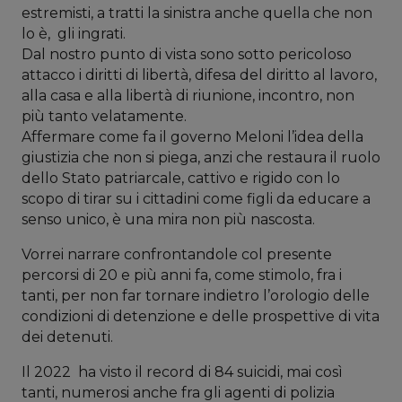
estremisti, a tratti la sinistra anche quella che non
lo è, gli ingrati.
Dal nostro punto di vista sono sotto pericoloso
attacco i diritti di libertà, difesa del diritto al lavoro,
alla casa e alla libertà di riunione, incontro, non
più tanto velatamente.
Affermare come fa il governo Meloni l’idea della
giustizia che non si piega, anzi che restaura il ruolo
dello Stato patriarcale, cattivo e rigido con lo
scopo di tirar su i cittadini come figli da educare a
senso unico, è una mira non più nascosta.
Vorrei narrare confrontandole col presente
percorsi di 20 e più anni fa, come stimolo, fra i
tanti, per non far tornare indietro l’orologio delle
condizioni di detenzione e delle prospettive di vita
dei detenuti.
Il 2022 ha visto il record di 84 suicidi, mai così
tanti, numerosi anche fra gli agenti di polizia