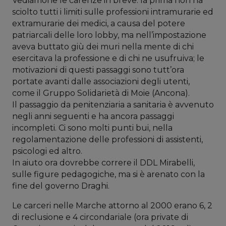
Vediamone le carenze in breve: la prima non ha
sciolto tutti i limiti sulle professioni intramurarie ed
extramurarie dei medici, a causa del potere
patriarcali delle loro lobby, ma nell’impostazione
aveva buttato giù dei muri nella mente di chi
esercitava la professione e di chi ne usufruiva; le
motivazioni di questi passaggi sono tutt’ora
portate avanti dalle associazioni degli utenti,
come il Gruppo Solidarietà di Moie (Ancona).
Il passaggio da penitenziaria a sanitaria è avvenuto
negli anni seguenti e ha ancora passaggi
incompleti. Ci sono molti punti bui, nella
regolamentazione delle professioni di assistenti,
psicologi ed altro.
In aiuto ora dovrebbe correre il DDL Mirabelli,
sulle figure pedagogiche, ma si è arenato con la
fine del governo Draghi.
Le carceri nelle Marche attorno al 2000 erano 6, 2
di reclusione e 4 circondariale (ora private di