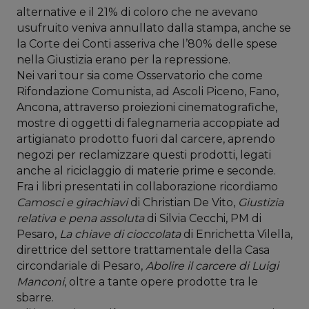
alternative e il 21% di coloro che ne avevano
usufruito veniva annullato dalla stampa, anche se
la Corte dei Conti asseriva che l’80% delle spese
nella Giustizia erano per la repressione.
Nei vari tour sia come Osservatorio che come
Rifondazione Comunista, ad Ascoli Piceno, Fano,
Ancona, attraverso proiezioni cinematografiche,
mostre di oggetti di falegnameria accoppiate ad
artigianato prodotto fuori dal carcere, aprendo
negozi per reclamizzare questi prodotti, legati
anche al riciclaggio di materie prime e seconde.
Fra i libri presentati in collaborazione ricordiamo
Camosci e girachiavi
di Christian De Vito,
Giustizia
relativa e pena assoluta
di Silvia Cecchi, PM di
Pesaro,
La chiave di cioccolata
di Enrichetta Vilella,
direttrice del settore trattamentale della Casa
circondariale di Pesaro,
Abolire il carcere di Luigi
Manconi
, oltre a tante opere prodotte tra le
sbarre.