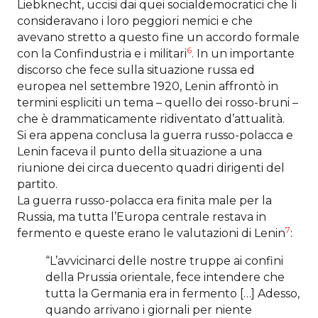
Liebknecht, uccisi dai quei socialdemocratici che li
consideravano i loro peggiori nemici e che
avevano stretto a questo fine un accordo formale
6
con la Confindustria e i militari
. In un importante
discorso che fece sulla situazione russa ed
europea nel settembre 1920, Lenin affrontò in
termini espliciti un tema – quello dei rosso-bruni –
che è drammaticamente ridiventato d’attualità.
Si era appena conclusa la guerra russo-polacca e
Lenin faceva il punto della situazione a una
riunione dei circa duecento quadri dirigenti del
partito.
La guerra russo-polacca era finita male per la
Russia, ma tutta l’Europa centrale restava in
7
fermento e queste erano le valutazioni di Lenin
:
“L’avvicinarci delle nostre truppe ai confini
della Prussia orientale, fece intendere che
tutta la Germania era in fermento […] Adesso,
quando arrivano i giornali per niente