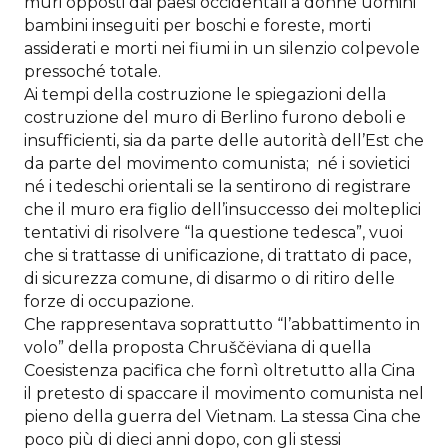
muri opposti dai paesi occidentali a donne uomini
bambini inseguiti per boschi e foreste, morti
assiderati e morti nei fiumi in un silenzio colpevole
pressoché totale.
Ai tempi della costruzione le spiegazioni della
costruzione del muro di Berlino furono deboli e
insufficienti, sia da parte delle autorità dell’Est che
da parte del movimento comunista; né i sovietici
né i tedeschi orientali se la sentirono di registrare
che il muro era figlio dell’insuccesso dei molteplici
tentativi di risolvere “la questione tedesca”, vuoi
che si trattasse di unificazione, di trattato di pace,
di sicurezza comune, di disarmo o di ritiro delle
forze di occupazione.
Che rappresentava soprattutto “l’abbattimento in
volo” della proposta Chruščëviana di quella
Coesistenza pacifica che fornì oltretutto alla Cina
il pretesto di spaccare il movimento comunista nel
pieno della guerra del Vietnam. La stessa Cina che
poco più di dieci anni dopo, con gli stessi