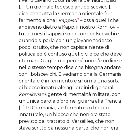
rivendicavano tutta la terra dei latifondisti.
[…] Un giornale tedesco antibolscevico […]
dice che tutta la Germania orientale è in
9
fermento e che i
kappisti
– ossia quelli che
andavano dietro a Kapp, il nostro Kornilov –
tutti questi kappisti sono con i bolscevichi e
quando si parla con un giovane tedesco
poco istruito, che non capisce niente di
politica ed è confuso quello ci dice che deve
ritornare Guglielmo perché non c’è ordine e
nello stesso tempo dice che bisogna andare
con i bolscevichi. E vediamo che la Germania
orientale è in fermento e si forma una sorta
di blocco innaturale agli ordini di generali
korniloviani
, gente di mentalità militare, con
un’unica parola d’ordine: guerra alla Francia
[…] In Germania, si è formato un blocco
innaturale, un blocco che non era stato
previsto dal trattato di Versailles, che non
stava scritto da nessuna parte, che non era