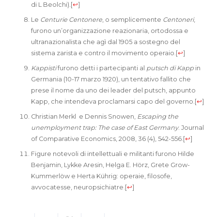
di L Beolchi).
[
↩
]
Le
Centurie Centonere
, o semplicemente
Centoneri
,
furono un’organizzazione reazionaria, ortodossa e
ultranazionalista che agì dal 1905 a sostegno del
sistema zarista e contro il movimento operaio.
[
↩
]
Kappisti
furono detti i partecipanti al
putsch di Kapp
in
Germania (10-17 marzo 1920), un tentativo fallito che
prese il nome da uno dei leader del putsch, appunto
Kapp, che intendeva proclamarsi capo del governo.
[
↩
]
Christian Merkl e Dennis Snowen,
Escaping the
unemployment trap: The case of East Germany
. Journal
of Comparative Economics, 2008, 36 (4), 542-556.
[
↩
]
Figure notevoli di intellettuali e militanti furono Hilde
Benjamin, Lykke Aresin, Helga E. Hörz, Grete Grow-
Kummerlöw e Herta Kührig: operaie, filosofe,
avvocatesse, neuropsichiatre.
[
↩
]