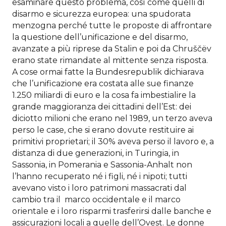
esaminare questo problema, così come quelli di
disarmo e sicurezza europea: una spudorata
menzogna perché tutte le proposte di affrontare
la questione dell’unificazione e del disarmo,
avanzate a più riprese da Stalin e poi da Chruščëv
erano state rimandate al mittente senza risposta.
A cose ormai fatte la Bundesrepublik dichiarava
che l’unificazione era costata alle sue finanze
1.250 miliardi di euro e la cosa fa imbestialire la
grande maggioranza dei cittadini dell’Est: dei
diciotto milioni che erano nel 1989, un terzo aveva
perso le case, che si erano dovute restituire ai
primitivi proprietari; il 30% aveva perso il lavoro e, a
distanza di due generazioni, in Turingia, in
Sassonia, in Pomerania e Sassonia-Anhalt non
l’hanno recuperato né i figli, né i nipoti; tutti
avevano visto i loro patrimoni massacrati dal
cambio tra il marco occidentale e il marco
orientale e i loro risparmi trasferirsi dalle banche e
assicurazioni locali a quelle dell’Ovest. Le donne