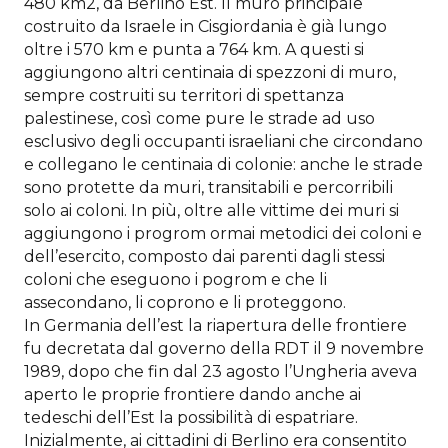
480 km2, da Berlino Est. Il muro principale
costruito da Israele in Cisgiordania è già lungo
oltre i 570 km e punta a 764 km. A questi si
aggiungono altri centinaia di spezzoni di muro,
sempre costruiti su territori di spettanza
palestinese, così come pure le strade ad uso
esclusivo degli occupanti israeliani che circondano
e collegano le centinaia di colonie: anche le strade
sono protette da muri, transitabili e percorribili
solo ai coloni. In più, oltre alle vittime dei muri si
aggiungono i progrom ormai metodici dei coloni e
dell’esercito, composto dai parenti dagli stessi
coloni che eseguono i pogrom e che li
assecondano, li coprono e li proteggono.
In Germania dell’est la riapertura delle frontiere
fu decretata dal governo della RDT il 9 novembre
1989, dopo che fin dal 23 agosto l’Ungheria aveva
aperto le proprie frontiere dando anche ai
tedeschi dell’Est la possibilità di espatriare.
Inizialmente, ai cittadini di Berlino era consentito