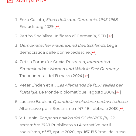
Stampa PDF
Enzo Collotti,
Storia delle due Germanie. 1945-1968
,
Einaudi, pag. 1029.
[
↩
]
Partito Socialista Unificato di Germania, SED.
[
↩
]
Demokratischer Frauenbund Deutschlands
, Lega
democratica delle donne tedesche.
[
↩
]
Zetkin Forum for Social Research,
Interrupted
Emancipation: Women and Work in East Germany
,
Tricontinental del 19 marzo 2024.
[
↩
]
Peter Linden et al.,
Les Allemands de l’EST saisies par
l’Ostalgie,
Le Monde diplomatique , agosto 2004.
[
↩
]
Luciano Beolchi.
Quando la rivoluzione parlava tedesco
.
Alternative per il Socialismo n°47-48, febbraio 2018.
[
↩
]
V. I. Lenin.
Rapporto politico del CC del PCR (b). 22
settembre 1920
. Pubblicato su Alternative per il
socialismo, n° 57, aprile 2020, pp. 167-195 (trad. dal russo