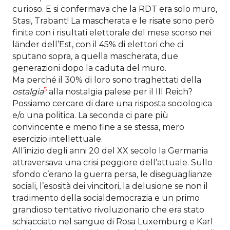
curioso. E si confermava che la RDT era solo muro,
Stasi, Trabant! La mascherata e le risate sono però
finite con i risultati elettorale del mese scorso nei
länder dell’Est, con il 45% di elettori che ci
sputano sopra, a quella mascherata, due
generazioni dopo la caduta del muro.
Ma perché il 30% di loro sono traghettati della
5
ostalgia
alla nostalgia palese per il III Reich?
Possiamo cercare di dare una risposta sociologica
e/o una politica. La seconda ci pare più
convincente e meno fine a se stessa, mero
esercizio intellettuale.
All’inizio degli anni 20 del XX secolo la Germania
attraversava una crisi peggiore dell’attuale. Sullo
sfondo c’erano la guerra persa, le diseguaglianze
sociali, l’esosità dei vincitori, la delusione se non il
tradimento della socialdemocrazia e un primo
grandioso tentativo rivoluzionario che era stato
schiacciato nel sangue di Rosa Luxemburg e Karl