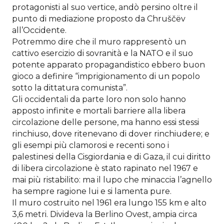
protagonisti al suo vertice, andò persino oltre il
punto di mediazione proposto da Chruščëv
all’Occidente.
Potremmo dire che il muro rappresentò un
cattivo esercizio di sovranità e la NATO e il suo
potente apparato propagandistico ebbero buon
gioco a definire “imprigionamento di un popolo
sotto la dittatura comunista”.
Gli occidentali da parte loro non solo hanno
apposto infinite e mortali barriere alla libera
circolazione delle persone, ma hanno essi stessi
rinchiuso, dove ritenevano di dover rinchiudere; e
gli esempi più clamorosi e recenti sono i
palestinesi della Cisgiordania e di Gaza, il cui diritto
di libera circolazione è stato rapinato nel 1967 e
mai più ristabilito: ma il lupo che minaccia l’agnello
ha sempre ragione lui e si lamenta pure.
Il muro costruito nel 1961 era lungo 155 km e alto
3,6 metri. Divideva la Berlino Ovest, ampia circa