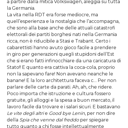
a partire dalla mitica Volkswagen, aleggia su tutta
la Germania.
La vita nella RDT era forse mediocre, ma
quell’esperienza e la nostalgia che l’accompagna,
che sono alla base anche delle attuali catastrofi
elettorali dei partiti borghesi nati nella Germania
ricca, non è riducibile a Stasi e Trabant. Certo i
cabarettisti hanno avuto gioco facile a prendere
in giro per generazioni quegli stupidoni dell’Est
che si erano fatti infinocchiare da una caricatura di
Stato!! E quanto era cattiva la coca-cola, proprio
non la sapevano fare! Non avevano neanche le
banane! E la loro architettura faceva c… Per non
parlare delle carte da parati. Ah, ah, che ridere.
Poco importa che istruzione e cultura fossero
gratuite, gli alloggi e la spesa a buon mercato, il
lavoro facile da trovare e i salari sicuri. E bastavano
Le vite degli altri
e
Good bye Lenin
, per non dire
della
Spia che venne dal freddo
per spiegare
tutto quanto a chi fosse intellettualmente