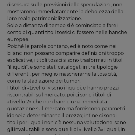
dismisura sulle previsioni delle speculazioni, non
mostrarono immediatamente la debolezza della
loro reale patrimonializzazione.
Solo a distanza di tempo si è cominciato a fare il
conto di quanti titoli tossici ci fossero nelle banche
europee.
Poiché le parole contano, ed è noto come nei
bilanci non possano comparire definizioni troppo
esplicative, i titoli tossici si sono trasformati in titoli
“illiquidi”, e sono stati catalogati in tre tipologie
differenti, per meglio mascherarne la tossicità,
come la stadiazione dei tumori.
I titoli di «Livello 1» sono i liquidi, e hanno prezzi
riscontrabili sul mercato; poi ci sono i titoli di
«Livello 2» che non hanno una immediata
quotazione sul mercato ma forniscono parametri
idonei a determinarne il prezzo; infine ci sono i
titoli per i quali non c’è nessuna valutazione, sono
gli invalutabili e sono quelli di «Livello 3» i quali, in