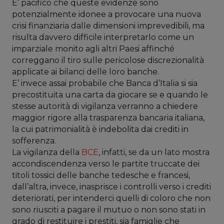
E’ pacifico che queste evidenze sono
potenzialmente idonee a provocare una nuova
crisi finanziaria dalle dimensioni imprevedibili, ma
risulta davvero difficile interpretarlo come un
imparziale monito agli altri Paesi affinché
correggano il tiro sulle pericolose discrezionalità
applicate ai bilanci delle loro banche.
E’ invece assai probabile che Banca d’Italia si sia
precostituita una carta da giocare se e quando le
stesse autorità di vigilanza verranno a chiedere
maggior rigore alla trasparenza bancaria italiana,
la cui patrimonialità è indebolita dai crediti in
sofferenza.
La vigilanza della
BCE
, infatti, se da un lato mostra
accondiscendenza verso le partite truccate dei
titoli tossici delle banche tedesche e francesi,
dall’altra, invece, inasprisce i controlli verso i crediti
deteriorati, per intenderci quelli di coloro che non
sono riusciti a pagare il mutuo o non sono stati in
grado di restituire i prestiti, sia famiglie che