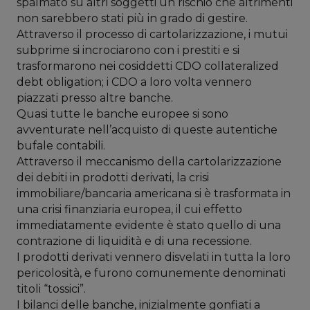
spalmato su altri soggetti un rischio che altrimenti
non sarebbero stati più in grado di gestire.
Attraverso il processo di cartolarizzazione, i mutui
subprime si incrociarono con i prestiti e si
trasformarono nei cosiddetti CDO collateralized
debt obligation; i CDO a loro volta vennero
piazzati presso altre banche.
Quasi tutte le banche europee si sono
avventurate nell’acquisto di queste autentiche
bufale contabili.
Attraverso il meccanismo della cartolarizzazione
dei debiti in prodotti derivati, la crisi
immobiliare/bancaria americana si è trasformata in
una crisi finanziaria europea, il cui effetto
immediatamente evidente è stato quello di una
contrazione di liquidità e di una recessione.
I prodotti derivati vennero disvelati in tutta la loro
pericolosità, e furono comunemente denominati
titoli “tossici”.
I bilanci delle banche, inizialmente gonfiati a