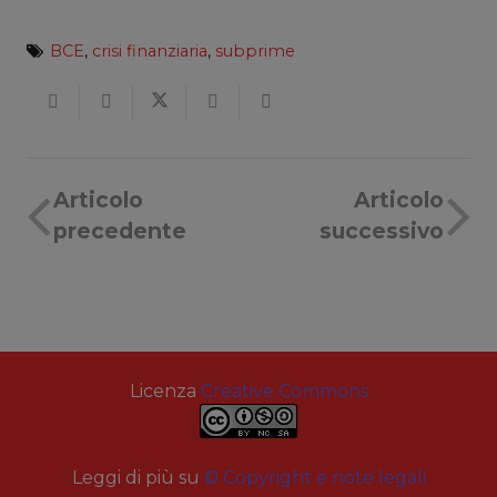
BCE
,
crisi finanziaria
,
subprime
Articolo
Articolo
precedente
successivo
Licenza
Creative Commons
Leggi di più su
© Copyright e note legali