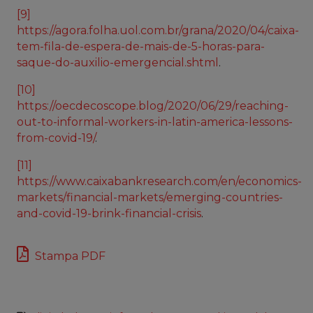
[9]
https://agora.folha.uol.com.br/grana/2020/04/caixa-
tem-fila-de-espera-de-mais-de-5-horas-para-
saque-do-auxilio-emergencial.shtml
.
[10]
https://oecdecoscope.blog/2020/06/29/reaching-
out-to-informal-workers-in-latin-america-lessons-
from-covid-19/
.
[11]
https://www.caixabankresearch.com/en/economics-
markets/financial-markets/emerging-countries-
and-covid-19-brink-financial-crisis
.
Stampa PDF