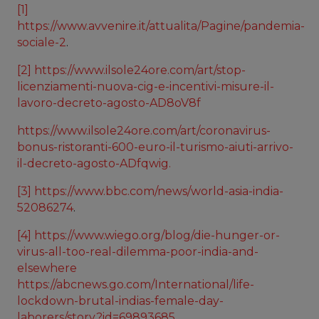
[1]
https://www.avvenire.it/attualita/Pagine/pandemia-
sociale-2
.
[2]
https://www.ilsole24ore.com/art/stop-
licenziamenti-nuova-cig-e-incentivi-misure-il-
lavoro-decreto-agosto-AD8oV8f
https://www.ilsole24ore.com/art/coronavirus-
bonus-ristoranti-600-euro-il-turismo-aiuti-arrivo-
il-decreto-agosto-ADfqwig.
[3]
https://www.bbc.com/news/world-asia-india-
52086274
.
[4]
https://www.wiego.org/blog/die-hunger-or-
virus-all-too-real-dilemma-poor-india-and-
elsewhere
https://abcnews.go.com/International/life-
lockdown-brutal-indias-female-day-
laborers/story?id=69893685
.