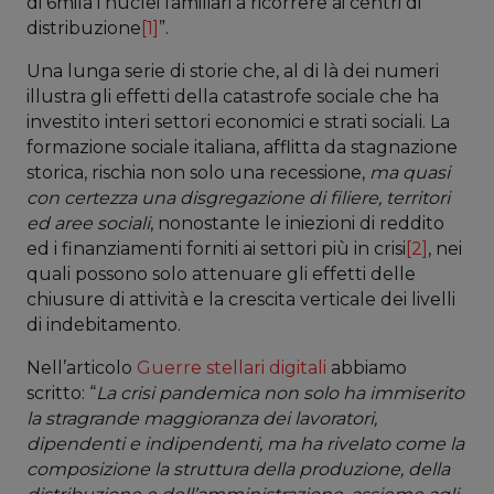
di 6mila i nuclei familiari a ricorrere ai centri di
distribuzione
[1]
”.
Una lunga serie di storie che, al di là dei numeri
illustra gli effetti della catastrofe sociale che ha
investito interi settori economici e strati sociali. La
formazione sociale italiana, afflitta da stagnazione
storica, rischia non solo una recessione,
ma quasi
con certezza una disgregazione di filiere, territori
ed aree sociali
, nonostante le iniezioni di reddito
ed i finanziamenti forniti ai settori più in crisi
[2]
, nei
quali possono solo attenuare gli effetti delle
chiusure di attività e la crescita verticale dei livelli
di indebitamento.
Nell’articolo
Guerre stellari digitali
abbiamo
scritto: “
La crisi pandemica non solo ha immiserito
la stragrande maggioranza dei lavoratori,
dipendenti e indipendenti, ma ha rivelato come la
composizione la struttura della produzione, della