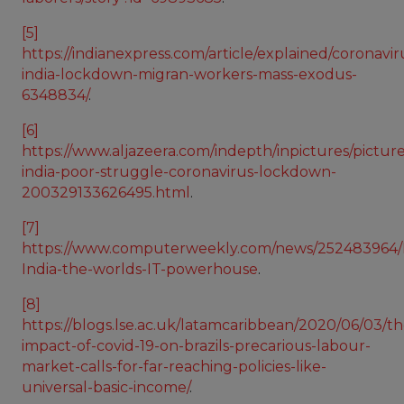
[5]
https://indianexpress.com/article/explained/coronavir
india-lockdown-migran-workers-mass-exodus-
6348834/
.
[6]
https://www.aljazeera.com/indepth/inpictures/picture
india-poor-struggle-coronavirus-lockdown-
200329133626495.html
.
[7]
https://www.computerweekly.com/news/252483964/I
India-the-worlds-IT-powerhouse
.
[8]
https://blogs.lse.ac.uk/latamcaribbean/2020/06/03/th
impact-of-covid-19-on-brazils-precarious-labour-
market-calls-for-far-reaching-policies-like-
universal-basic-income/
.