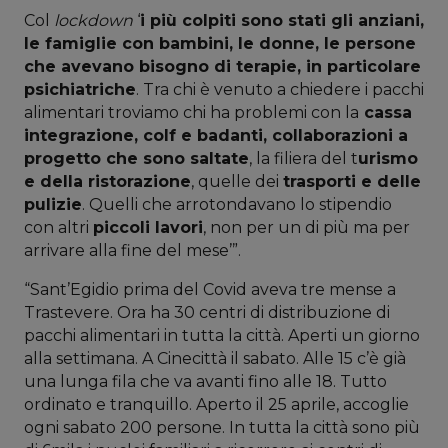
Col
lockdown
‘
i più colpiti sono stati gli anziani,
le famiglie con bambini, le donne, le persone
che avevano bisogno di terapie, in particolare
psichiatriche
. Tra chi è venuto a chiedere i pacchi
alimentari troviamo chi ha problemi con la
cassa
integrazione, colf e badanti, collaborazioni a
progetto che sono saltate
, la filiera del t
urismo
e della ristorazione
, quelle dei
trasporti e delle
pulizie
. Quelli che arrotondavano lo stipendio
con altri
piccoli lavori
, non per un di più ma per
arrivare alla fine del mese’”.
“Sant’Egidio prima del Covid aveva tre mense a
Trastevere. Ora ha 30 centri di distribuzione di
pacchi alimentari in tutta la città. Aperti un giorno
alla settimana. A Cinecittà il sabato. Alle 15 c’è già
una lunga fila che va avanti fino alle 18. Tutto
ordinato e tranquillo. Aperto il 25 aprile, accoglie
ogni sabato 200 persone. In tutta la città sono più