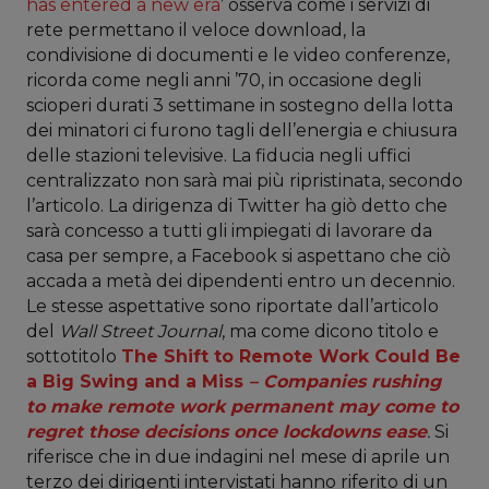
has entered a new era
’ osserva come i servizi di
rete permettano il veloce download, la
condivisione di documenti e le video conferenze,
ricorda come negli anni ’70, in occasione degli
scioperi durati 3 settimane in sostegno della lotta
dei minatori ci furono tagli dell’energia e chiusura
delle stazioni televisive. La fiducia negli uffici
centralizzato non sarà mai più ripristinata, secondo
l’articolo. La dirigenza di Twitter ha giò detto che
sarà concesso a tutti gli impiegati di lavorare da
casa per sempre, a Facebook si aspettano che ciò
accada a metà dei dipendenti entro un decennio.
Le stesse aspettative sono riportate dall’articolo
del
Wall Street Journal
, ma come dicono titolo e
sottotitolo
The Shift to Remote Work Could Be
a Big Swing and a Miss
–
Companies rushing
to make remote work permanent may come to
regret those decisions once lockdowns ease
.
Si
riferisce che in due indagini nel mese di aprile un
terzo dei dirigenti intervistati hanno riferito di un