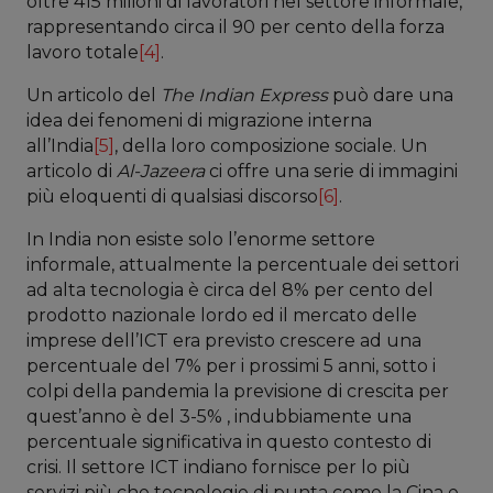
oltre 415 milioni di lavoratori nel settore informale,
rappresentando circa il 90 per cento della forza
lavoro totale
[4]
.
Un articolo del
The Indian Express
può dare una
idea dei fenomeni di migrazione interna
all’India
[5]
, della loro composizione sociale. Un
articolo di
Al-Jazeera
ci offre una serie di immagini
più eloquenti di qualsiasi discorso
[6]
.
In India non esiste solo l’enorme settore
informale, attualmente la percentuale dei settori
ad alta tecnologia è circa del 8% per cento del
prodotto nazionale lordo ed il mercato delle
imprese dell’ICT era previsto crescere ad una
percentuale del 7% per i prossimi 5 anni, sotto i
colpi della pandemia la previsione di crescita per
quest’anno è del 3-5% , indubbiamente una
percentuale significativa in questo contesto di
crisi. Il settore ICT indiano fornisce per lo più
servizi più che tecnologie di punta come la Cina e