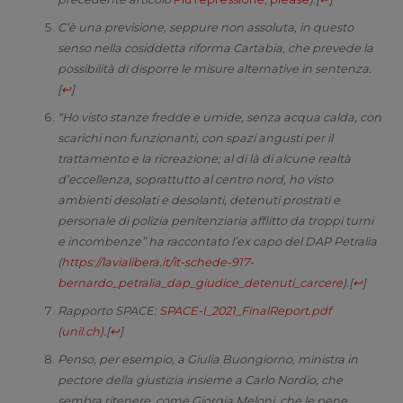
C’è una previsione, seppure non assoluta, in questo
senso nella cosiddetta riforma Cartabia, che prevede la
possibilità di disporre le misure alternative in sentenza.
[
↩
]
“Ho visto stanze fredde e umide, senza acqua calda, con
scarichi non funzionanti, con spazi angusti per il
trattamento e la ricreazione; al di là di alcune realtà
d’eccellenza, soprattutto al centro nord, ho visto
ambienti desolati e desolanti, detenuti prostrati e
personale di polizia penitenziaria afflitto da troppi turni
e incombenze” ha raccontato l’ex capo del DAP Petralia
(
https://lavialibera.it/it-schede-917-
bernardo_petralia_dap_giudice_detenuti_carcere
).
[
↩
]
Rapporto SPACE:
SPACE-I_2021_FinalReport.pdf
(unil.ch)
.
[
↩
]
Penso, per esempio, a Giulia Buongiorno, ministra in
pectore della giustizia insieme a Carlo Nordio, che
sembra ritenere, come Giorgia Meloni, che le pene