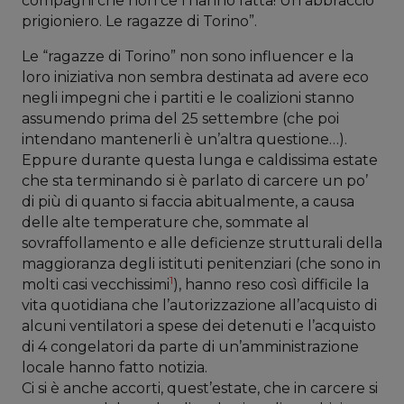
compagni che non ce l’hanno fatta! Un abbraccio
prigioniero. Le ragazze di Torino”.
Le “ragazze di Torino” non sono influencer e la
loro iniziativa non sembra destinata ad avere eco
negli impegni che i partiti e le coalizioni stanno
assumendo prima del 25 settembre (che poi
intendano mantenerli è un’altra questione…).
Eppure durante questa lunga e caldissima estate
che sta terminando si è parlato di carcere un po’
di più di quanto si faccia abitualmente, a causa
delle alte temperature che, sommate al
sovraffollamento e alle deficienze strutturali della
maggioranza degli istituti penitenziari (che sono in
1
molti casi vecchissimi
), hanno reso così difficile la
vita quotidiana che l’autorizzazione all’acquisto di
alcuni ventilatori a spese dei detenuti e l’acquisto
di 4 congelatori da parte di un’amministrazione
locale hanno fatto notizia.
Ci si è anche accorti, quest’estate, che in carcere si