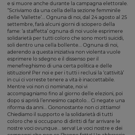
e si muore anche durante la campagna elettorale.
“Scriviamo da una cella della sezione femminile
delle ‘Vallette’… Ognuna di noi, dal 24 agosto al 25
settembre, farà alcuni giorni di sciopero della
fame: ‘a staffetta’ ognuna di noi vuole esprimere
solidarietà per tutti coloro che sono morti suicidi,
soli dentro una cella bollente… Ognuna di noi,
aderendo a questa iniziativa non violenta vuole
esprimere lo sdegno e il dissenso per il
menefreghismo di una certa politica e delle
istituzioni! Per noi e per i tutti i reclusi la ‘cattività’
in cui ci vorreste tenere a vita è inaccettabile.
Mentre voi non ci nominate, noi vi
accompagniamo fino al giorno delle elezioni, poi
dopo si aprirà l’ennesimo capitolo… Ci negate una
riforma da anni… Ciononostante non ci zittiamo!
Chiediamo il supporto e la solidarietà di tutti
coloro che si occupano di diritti di far arrivare le
nostre voci ovunque… serva! Le voci nostre e dei