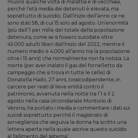
muore qualche volta di malattia e di vecchiaia,
perché l’età media dei detenuti è elevata, ma
soprattutto di suicidio. Dall’inizio dell’anno ce ne
sono stati 58, di cui 15 solo ad agosto. Un’enormità
(più dell’1 per mille del totale della popolazione
detenuta, come se si fossero suicidate oltre
45.000 adulti liberi dall’inizio del 2022, mentre il
numero medio è 4.000 all’anno tra la popolazione
oltre i 15 anni) che normalmente non fa notizia. La
morte (per aver inalato il gas del fornelletto da
campeggio che si trova in tutte le celle) di
Donatella Hado, 27 anni, tossicodipendente, in
carcere per reati di lieve entità contro il
patrimonio, avvenuta nella notte tra l’1 e il 2
agosto nella casa circondariale Montorio di
Verona, ha portato i media a commentare i dati sui
suicidi soprattutto perché il magistrato di
sorveglianza che seguiva la donna ha scritto una
lettera aperta nella quale ascrive questo suicidio
2
al fallimento del sistema
.