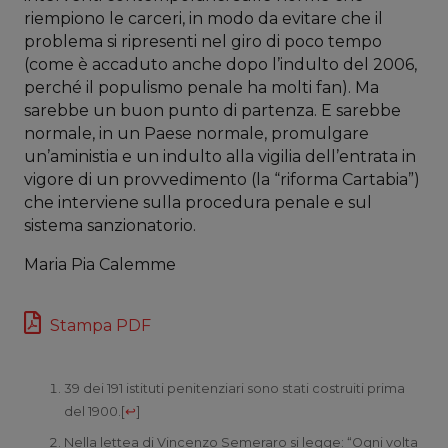
riempiono le carceri, in modo da evitare che il
problema si ripresenti nel giro di poco tempo
(come è accaduto anche dopo l’indulto del 2006,
perché il populismo penale ha molti fan). Ma
sarebbe un buon punto di partenza. E sarebbe
normale, in un Paese normale, promulgare
un’aministia e un indulto alla vigilia dell’entrata in
vigore di un provvedimento (la “riforma Cartabia”)
che interviene sulla procedura penale e sul
sistema sanzionatorio.
Maria Pia Calemme
Stampa PDF
39 dei 191 istituti penitenziari sono stati costruiti prima
del 1900.
[
↩
]
Nella lettea di Vincenzo Semeraro si legge: “Ogni volta