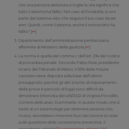
che una persona detenuta si toglie la vita significa che
tutto il sistema ha fallito. Nel caso di Donatella, io ero
parte del sistema visto che seguivo il suo caso da sei
anni. Quindi, come il sistema, anche il sottoscritto ha
fallito”.
[
↩
]
Dipartimento dell’amministrazione penitenziaria,
afferente al Ministero della giustizia.
[
↩
]
La norma è quella del comma c dell’art. 274 del codice
di procedura penale. Secondo Fabio Roia, presidente
vicario del Tribunale di Milano, il 95% delle misure
cautelari viene disposta sulla base dell’ultimo
presupposto, perché gli altri (rischio di inquinamento
delle prove e pericolo di fuga) sono difficili da
dimostrare (intervista del 4/6/2022 di Virginia Piccolillo,
Corriere della sera). Si ammette, in questo modo, che si
tratta di un escamotage per detenere persone che,
invece, dovrebbero rimanere fuori dal carcere (si veda
sulla questione della carcerazione preventiva, il
precedente articolo
Più repressione, please
).
[
↩
]