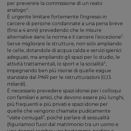
per prevenire la commissione di un reato
4
analogo
.
È urgente limitare fortemente l’ingresso in
carcere di persone condannate a una pena breve
(fino a 4 anni) prevedendo che le misure
5
alternative siano la norma e il carcere l’eccezione
.
Serve migliorare le strutture, non solo ampliando
le celle, dotandole di acqua calda e servizi igienici
adeguati, ma ampliando gli spazi per lo studio, le
6
attività trattamentali, lo sport e la socialità
,
impegnando ben più risorse di quelle esigue
stanziate dal PNR per le ristrutturazioni (0,13
miliardi).
È necessario prevedere spazi idonei per i colloqui
con familiari e amici, che devono essere più lunghi,
più frequenti e più privati e spazi idonei per
quelle che vengono chiamate pudicamente
“visite coniugali”, poiché parlare di sessualità
(figuriamoci fuori dal matrimonio tra un uomo e