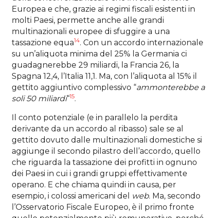
Europea e che, grazie ai regimi fiscali esistenti in
molti Paesi, permette anche alle grandi
multinazionali europee di sfuggire a una
14
tassazione equa
. Con un accordo internazionale
su un’aliquota minima del 25% la Germania ci
guadagnerebbe 29 miliardi, la Francia 26, la
Spagna 12,4, l’Italia 11,1. Ma, con l’aliquota al 15% il
gettito aggiuntivo complessivo “
ammonterebbe a
15
soli 50 miliardi
“
.
Il conto potenziale (e in parallelo la perdita
derivante da un accordo al ribasso) sale se al
gettito dovuto dalle multinazionali domestiche si
aggiunge il secondo pilastro dell’accordo, quello
che riguarda la tassazione dei profitti in ognuno
dei Paesi in cui i grandi gruppi effettivamente
operano. E che chiama quindi in causa, per
esempio, i colossi americani del
web
. Ma, secondo
l’Osservatorio Fiscale Europeo, è il primo fronte