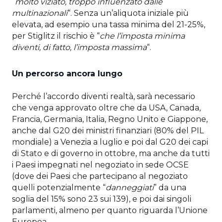
“
molto viziato, troppo influenzato dalle
multinazionali
“. Senza un’aliquota iniziale più
elevata, ad esempio una tassa minima del 21-25%,
per Stiglitz il rischio è “
che l’imposta minima
diventi, di fatto, l’imposta massima
“.
Un percorso ancora lungo
Perché l’accordo diventi realtà, sarà necessario
che venga approvato oltre che da USA, Canada,
Francia, Germania, Italia, Regno Unito e Giappone,
anche dal G20 dei ministri finanziari (80% del PIL
mondiale) a Venezia a luglio e poi dal G20 dei capi
di Stato e di governo in ottobre, ma anche da tutti
i Paesi impegnati nel negoziato in sede OCSE
(dove dei Paesi che partecipano al negoziato
quelli potenzialmente “
danneggiati
” da una
soglia del 15% sono 23 sui 139), e poi dai singoli
parlamenti, almeno per quanto riguarda l’Unione
Europea.