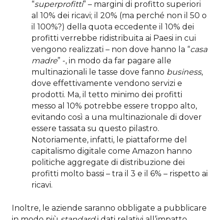
“
superprofitti
” – margini di profitto superiori
al 10% dei ricavi; il 20% (ma perché non il 50 o
il 100%?) della quota eccedente il 10% dei
profitti verrebbe ridistribuita ai Paesi in cui
vengono realizzati – non dove hanno la “
casa
madre
” -, in modo da far pagare alle
multinazionali le tasse dove fanno
business
,
dove effettivamente vendono servizi e
prodotti. Ma, il tetto minimo dei profitti
messo al 10% potrebbe essere troppo alto,
evitando così a una multinazionale di dover
essere tassata su questo pilastro.
Notoriamente, infatti, le piattaforme del
capitalismo digitale come Amazon hanno
politiche aggregate di distribuzione dei
profitti molto bassi – tra il 3 e il 6% – rispetto ai
ricavi.
Inoltre, le aziende saranno obbligate a pubblicare
in modo più
standard
i dati relativi all’impatto