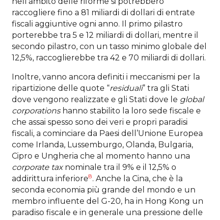
nell’ambito delle riforme si potrebbero
raccogliere fino a 81 miliardi di dollari di entrate
fiscali aggiuntive ogni anno. Il primo pilastro
porterebbe tra 5 e 12 miliardi di dollari, mentre il
secondo pilastro, con un tasso minimo globale del
12,5%, raccoglierebbe tra 42 e 70 miliardi di dollari.
Inoltre, vanno ancora definiti i meccanismi per la
ripartizione delle quote “
residuali
” tra gli Stati
dove vengono realizzate e gli Stati dove le
global
corporations
hanno stabilito la loro sede fiscale e
che assai spesso sono dei veri e propri paradisi
fiscali, a cominciare da Paesi dell’Unione Europea
come Irlanda, Lussemburgo, Olanda, Bulgaria,
Cipro e Ungheria che al momento hanno una
corporate tax
nominale tra il 9% e il 12,5% o
8
addirittura inferiore
. Anche la Cina, che è la
seconda economia più grande del mondo e un
membro influente del G-20, ha in Hong Kong un
paradiso fiscale e in generale una pressione delle