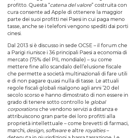
profitto. Questa “
catena del valore
” costruita con
cura consente ad Apple di ottenere la maggior
parte dei suoi profitti nei Paesi in cui paga meno
tasse, anche se i telefoni vengono spediti dai porti
cinesi.
Dal 2013 si è discusso in sede OCSE – il forum che
a Parigi riunisce i 36 principali Paesi a economia di
mercato (75% del PIL mondiale) – su come
mettere fine allo scandalo dell’elusione fiscale
che permette a società multinazionali di fare utili
e di non pagare quasi nulla di tasse. Le attuali
regole fiscali globali risalgono agli anni ’20 del
secolo scorso e hanno dimostrato di non essere in
grado di tenere sotto controllo le
global
corporations
che vendono servizi a distanza e
attribuiscono gran parte dei loro profitti alla
proprietà intellettuale – come brevetti di farmaci,
marchi,
design
,
software
e altre
royalties
–
detenuta in giurisdizioni a bassa tassazione. Le