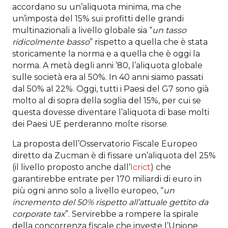
accordano su un’aliquota minima, ma che
un’imposta del 15% sui profitti delle grandi
multinazionali a livello globale sia “
un tasso
ridicolmente basso
” rispetto a quella che è stata
storicamente la norma e a quella che è oggi la
norma. A metà degli anni ’80, l’aliquota globale
sulle società era al 50%. In 40 anni siamo passati
dal 50% al 22%. Oggi, tutti i Paesi del G7 sono già
molto al di sopra della soglia del 15%, per cui se
questa dovesse diventare l’aliquota di base molti
dei Paesi UE perderanno molte risorse.
La proposta dell’Osservatorio Fiscale Europeo
diretto da Zucman è di fissare un’aliquota del 25%
(il livello proposto anche dall’
Icrict
) che
garantirebbe entrate per 170 miliardi di euro in
più ogni anno solo a livello europeo, “
un
incremento del 50% rispetto all’attuale gettito da
corporate tax
”. Servirebbe a rompere la spirale
della concorrenza fiscale che investe l’Unione