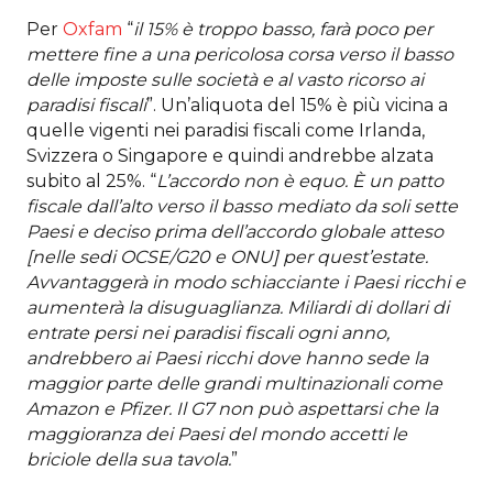
Per
Oxfam
“
il 15% è troppo basso, far
à poco per
mettere fine a una pericolosa corsa verso il basso
delle imposte sulle societ
à e al vasto ricorso ai
paradisi fiscali
”. Un’aliquota del 15% è più vicina a
quelle vigenti nei paradisi fiscali come Irlanda,
Svizzera o Singapore e quindi andrebbe alzata
subito al 25%. “
L’accordo non è equo. È un patto
fiscale dall’alto verso il basso mediato da soli sette
Paesi e deciso prima dell’accordo globale atteso
[nelle sedi OCSE/G20 e ONU] per quest’estate.
Avvantagger
à in modo schiacciante i Paesi ricchi e
aumenter
à la disuguaglianza. Miliardi di dollari di
entrate persi nei paradisi fiscali ogni anno,
andrebbero ai Paesi ricchi dove hanno sede la
maggior parte delle grandi multinazionali come
Amazon e Pfizer. Il G7 non può aspettarsi che la
maggioranza dei Paesi del mondo accetti le
briciole della sua tavola.
”