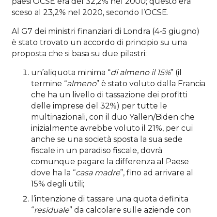
paesi OCSE era del 32,2% nel 2000; questo era
sceso al 23,2% nel 2020, secondo l’OCSE.
Al G7 dei ministri finanziari di Londra (4-5 giugno)
è stato trovato un accordo di principio su una
proposta che si basa su due pilastri:
un’aliquota minima “
di almeno il 15%
” (il
termine “
almeno
” è stato voluto dalla Francia
che ha un livello di tassazione dei profitti
delle imprese del 32%) per tutte le
multinazionali, con il duo Yallen/Biden che
inizialmente avrebbe voluto il 21%, per cui
anche se una società sposta la sua sede
fiscale in un paradiso fiscale, dovrà
comunque pagare la differenza al Paese
dove ha la “
casa madre
”, fino ad arrivare al
15% degli utili;
l’intenzione di tassare una quota definita
“
residuale
” da calcolare sulle aziende con