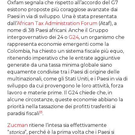
Oxfam segnala che rispetto all’accordo del G7
esistono proposte più coraggiose avanzate dai
Paesi in via di sviluppo. Una è stata presentata
dall’
African Tax Administration Forum
(Ataf), a
nome di 38 Paesi africani. Anche il Gruppo
intergovernativo dei 24 o
G24
, un organismo che
rappresenta economie emergenti come la
Colombia, ha chiesto un sistema fiscale più equo,
ritenendo imperativo che le entrate aggiuntive
generate da una tassa minima globale siano
equamente condivise tra i Paesi di origine delle
multinazionali, come gli Stati Uniti, e i Paesi in via di
sviluppo da cui provengono le loro attività, forza
lavoro e materie prime. Il G24 chiede che, in
alcune circostanze, queste economie abbiano la
priorità nella tassazione dei profitti trasferiti ai
13
paradisi fiscali
.
Zucman
ritiene l’intesa sia effettivamente
“
storica
”, perché è la prima volta che i Paesi si