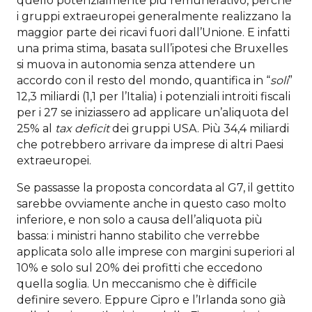
quello potenzialmente più remunerativo, perché
i gruppi extraeuropei generalmente realizzano la
maggior parte dei ricavi fuori dall’Unione. E infatti
una prima stima, basata sull’ipotesi che Bruxelles
si muova in autonomia senza attendere un
accordo con il resto del mondo, quantifica in “
soli
”
12,3 miliardi (1,1 per l’Italia) i potenziali introiti fiscali
per i 27 se iniziassero ad applicare un’aliquota del
25% al
tax deficit
dei gruppi USA. Più 34,4 miliardi
che potrebbero arrivare da imprese di altri Paesi
extraeuropei.
Se passasse la proposta concordata al G7, il gettito
sarebbe ovviamente anche in questo caso molto
inferiore, e non solo a causa dell’aliquota più
bassa: i ministri hanno stabilito che verrebbe
applicata solo alle imprese con margini superiori al
10% e solo sul 20% dei profitti che eccedono
quella soglia. Un meccanismo che è difficile
definire severo. Eppure Cipro e l’Irlanda sono già