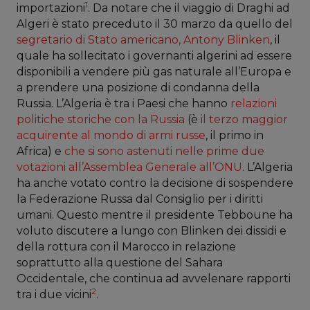
1
importazioni
. Da notare che il viaggio di Draghi ad
Algeri è stato preceduto il 30 marzo da quello del
segretario di Stato americano, Antony Blinken
, il
quale ha sollecitato i governanti algerini ad essere
disponibili a vendere più gas naturale all’Europa e
a prendere una posizione di condanna della
Russia. L’Algeria è tra i Paesi che hanno
relazioni
politiche storiche con la Russia
(è
il terzo maggior
acquirente al mondo di armi russe
, il primo in
Africa) e
che si sono astenuti nelle prime due
votazioni all’Assemblea Generale all’ONU
. L’Algeria
ha anche votato contro la decisione di sospendere
la Federazione Russa dal Consiglio per i diritti
umani. Questo mentre il presidente Tebboune ha
voluto discutere a lungo con Blinken dei dissidi e
della rottura con il Marocco in relazione
soprattutto alla questione del Sahara
Occidentale, che continua ad avvelenare rapporti
2
tra i due vicini
.