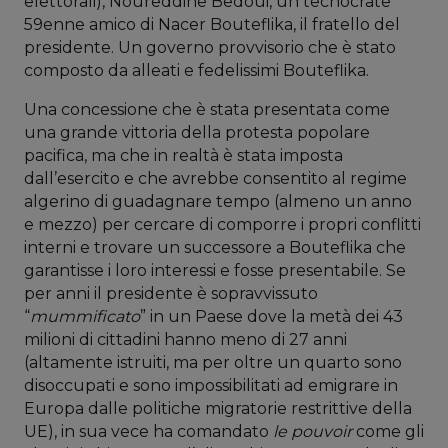
elettorali), Noureddine Bedoui, un tecnocrate
59enne amico di Nacer Bouteflika, il fratello del
presidente. Un governo provvisorio che è stato
composto da alleati e fedelissimi Bouteflika.
Una concessione che è stata presentata come
una grande vittoria della protesta popolare
pacifica, ma che in realtà è stata imposta
dall’esercito e che avrebbe consentito al regime
algerino di guadagnare tempo (almeno un anno
e mezzo) per cercare di comporre i propri conflitti
interni e trovare un successore a Bouteflika che
garantisse i loro interessi e fosse presentabile. Se
per anni il presidente è sopravvissuto
“
mummificato
” in un Paese dove la metà dei 43
milioni di cittadini hanno meno di 27 anni
(altamente istruiti, ma per oltre un quarto sono
disoccupati e sono impossibilitati ad emigrare in
Europa dalle politiche migratorie restrittive della
UE), in sua vece ha comandato
le pouvoir
come gli