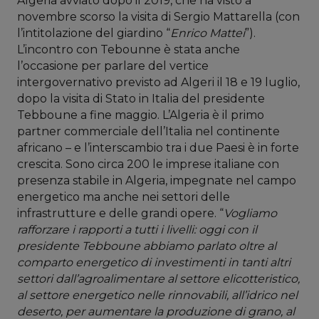
Algeria avviato dopo il 2019, che ha visto a
novembre scorso la visita di Sergio Mattarella (con
l’intitolazione del giardino “
Enrico Mattei
”).
L’incontro con Tebounne è stata anche
l’occasione per parlare del vertice
intergovernativo previsto ad Algeri il 18 e 19 luglio,
dopo la visita di Stato in Italia del presidente
Tebboune a fine maggio. L’Algeria è il primo
partner commerciale dell’Italia nel continente
africano – e l’interscambio tra i due Paesi è in forte
crescita. Sono circa 200 le imprese italiane con
presenza stabile in Algeria, impegnate nel campo
energetico ma anche nei settori delle
infrastrutture e delle grandi opere. “
Vogliamo
rafforzare i rapporti a tutti i livelli: oggi con il
presidente Tebboune abbiamo parlato oltre al
comparto energetico di investimenti in tanti altri
settori dall’agroalimentare al settore elicotteristico,
al settore energetico nelle rinnovabili, all’idrico nel
deserto, per aumentare la produzione di grano, al