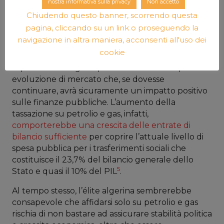
nostra informativa sulla privacy
Non accetto
sua presa del potere nel corso dell’ultimo anno
Chiudendo questo banner, scorrendo questa
punta a creare un nuovo “
patto sociale
pagina, cliccando su un link o proseguendo la
autoritario
” che dovrebbe fare leva su un ciclo
navigazione in altra maniera, acconsenti all'uso dei
economico espansivo basato ancora una volta
cookie
sulla rendita derivante dalla produzione ed
esportazione di gas e petrolio verso l’Europa. Una
evoluzione di mercato che, se dovesse
continuare, avrà sicuramente un impatto positivo
sulle finanze pubbliche. L’aumento della
tassazione su petrolio e gas, infatti,
comporterebbe una crescita delle entrate di
bilancio sufficiente
per coprire l’attuale livello di
spesa pubblica per i trasferimenti sociali che
costituisce il 23,7% del bilancio generale dello
5
Stato e quasi il 10% del PIL
.
Al tempo stesso, l’élite algerina sembrerebbe
consapevole che affidarsi solo su petrolio e gas
rischia di non bastare ad assicurare stabilità politica