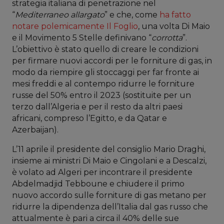
strategia italiana di penetrazione nel
“
Mediterraneo allargato
” e che, come
ha fatto
notare polemicamente Il Foglio
, una volta Di Maio
e il Movimento 5 Stelle definivano “
corrotta
”.
L’obiettivo è stato quello di creare le condizioni
per firmare nuovi accordi per le forniture di gas, in
modo da riempire gli stoccaggi per far fronte ai
mesi freddi e al contempo ridurre le forniture
russe del 50% entro il 2023 (sostituite per un
terzo dall’Algeria e per il resto da altri paesi
africani, compreso l’Egitto, e da Qatar e
Azerbaijan).
L’11 aprile il presidente del consiglio Mario Draghi,
insieme ai ministri Di Maio e Cingolani e a Descalzi,
è volato ad Algeri per incontrare il presidente
Abdelmadjid Tebboune e chiudere il primo
nuovo accordo sulle forniture di gas metano per
ridurre la dipendenza dell’Italia dal gas russo che
attualmente è pari a circa il 40% delle sue