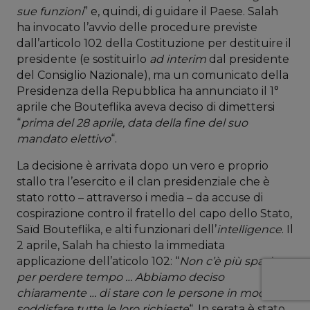
sue funzioni
” e, quindi, di guidare il Paese. Salah
ha invocato l’avvio delle procedure previste
dall’articolo 102 della Costituzione per destituire il
presidente (e sostituirlo
ad interim
dal presidente
del Consiglio Nazionale), ma un comunicato della
Presidenza della Repubblica ha annunciato il 1°
aprile che Bouteflika aveva deciso di dimettersi
“
prima del 28 aprile, data della fine del suo
mandato elettivo
“.
La decisione è arrivata dopo un vero e proprio
stallo tra l’esercito e il clan presidenziale che è
stato rotto – attraverso i media – da accuse di
cospirazione contro il fratello del capo dello Stato,
Saïd Bouteflika, e alti funzionari dell’
intelligence
. Il
2 aprile, Salah ha chiesto la immediata
applicazione dell’aticolo 102: “
Non c’è più spazio
per perdere tempo … Abbiamo deciso
chiaramente … di stare con le persone in modo da
soddisfare tutte le loro richieste
“. In serata è stato