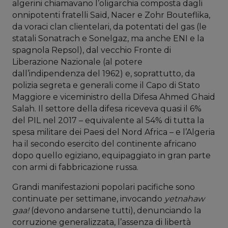
algerini chiamavano l’oligarchia composta dagli
onnipotenti fratelli Saïd, Nacer e Zohr Bouteflika,
da voraci clan clientelari, da potentati del gas (le
statali Sonatrach e Sonelgaz, ma anche ENI e la
spagnola Repsol), dal vecchio Fronte di
Liberazione Nazionale (al potere
dall’indipendenza del 1962) e, soprattutto, da
polizia segreta e generali come il Capo di Stato
Maggiore e viceministro della Difesa Ahmed Ghaid
Salah. Il settore della difesa riceveva quasi il 6%
del PIL nel 2017 – equivalente al 54% di tutta la
spesa militare dei Paesi del Nord Africa – e l’Algeria
ha il secondo esercito del continente africano
dopo quello egiziano, equipaggiato in gran parte
con armi di fabbricazione russa.
Grandi manifestazioni popolari pacifiche sono
continuate per settimane, invocando
yetnahaw
gaa!
(devono andarsene tutti), denunciando la
corruzione generalizzata, l’assenza di libertà