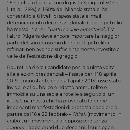
25% del suo fabbisogno di gas: la Spagna il 50% e
l’Italia il 29%) e il 60% del bilancio statale, ha
consentito alti livelli di spesa statale, ma il
deterioramento dei prezzi globali di gas e petrolio
ha messo in crisi il “
patto sociale autoritario
”. Tra
l’altro l’Algeria deve ancora importare la maggior
parte del suo consumo di prodotti petroliferi
raffinati non avendo sufficientemente investito a
valle dell’estrazione di greggio.
Bouteflika si era ricandidato per la quinta volta
alle elezioni presidenziali – fissate per il 18 aprile
2019 -, nonostante che dall’aprile 2013 fosse stato
invisibile al pubblico e ridotto ammutolito e
immobile su una sedia a rotelle a seguito di un
ictus. Una mossa che ha provocato le prime
imponenti manifestazioni di protesta popolare a
partire dal 16 e 22 febbraio – l’
hirak
(movimento, in
arabo), un movimento di opposizione senza
leaders
– dopo quasi due decenni, il cui slogan