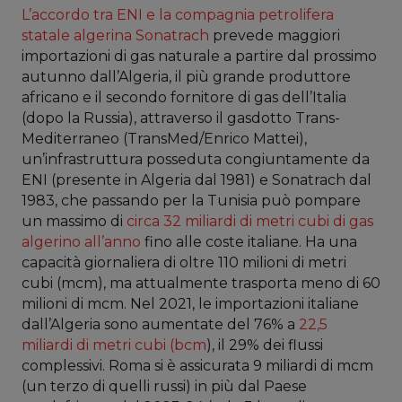
L’accordo tra ENI e la compagnia petrolifera
statale algerina Sonatrach
prevede maggiori
importazioni di gas naturale a partire dal prossimo
autunno dall’Algeria, il più grande produttore
africano e il secondo fornitore di gas dell’Italia
(dopo la Russia), attraverso il gasdotto Trans-
Mediterraneo (TransMed/Enrico Mattei),
un’infrastruttura posseduta congiuntamente da
ENI (presente in Algeria dal 1981) e Sonatrach dal
1983, che passando per la Tunisia può pompare
un massimo di
circa 32 miliardi di metri cubi di gas
algerino all’anno
fino alle coste italiane. Ha una
capacità giornaliera di oltre 110 milioni di metri
cubi (mcm), ma attualmente trasporta meno di 60
milioni di mcm. Nel 2021, le importazioni italiane
dall’Algeria sono aumentate del 76% a
22,5
miliardi di metri cubi (bcm
), il 29% dei flussi
complessivi. Roma si è assicurata 9 miliardi di mcm
(un terzo di quelli russi) in più dal Paese