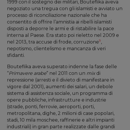
1999 con il sostegno dei militari, Bouteflika aveva
negoziato una tregua con gli islamisti e avviato un
processo di riconciliazione nazionale che ha
consentito di offrire l’amnistia ai ribelli islamisti
disposti a deporre le armi e di ristabilire la pace
interna al Paese. Era stato poi rieletto nel 2009 e
9
nel 2013, tra accuse di frode, corruzione
,
nepotismo, clientelismo e mancanza di veri
sfidanti.
Bouteflika aveva superato indenne la fase delle
“
Primavere arabe
” nel 2011 con un
mix
di
repressione (arresti e il divieto di manifestare in
vigore dal 2001), aumenti dei salari, un debole
sistema di assistenza sociale, un programma di
opere pubbliche, infrastrutture e industrie
(strade, ponti, ferrovie, aeroporti, porti,
metropolitana, dighe, 2 milioni di case popolari,
stadi, 10 mila moschee, raffinerie e altri impianti
industriali) in gran parte realizzate dalle grandi