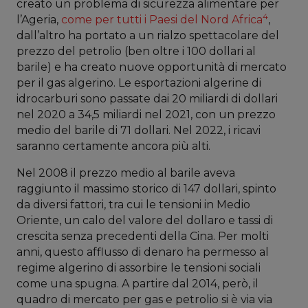
creato un problema di sicurezza alimentare per
4
l’Ageria,
come per tutti i Paesi del Nord Africa
,
dall’altro ha portato a un rialzo spettacolare del
prezzo del petrolio (ben oltre i 100 dollari al
barile) e ha creato nuove opportunità di mercato
per il gas algerino. Le esportazioni algerine di
idrocarburi sono passate dai 20 miliardi di dollari
nel 2020 a 34,5 miliardi nel 2021, con un prezzo
medio del barile di 71 dollari. Nel 2022, i ricavi
saranno certamente ancora più alti.
Nel 2008 il prezzo medio al barile aveva
raggiunto il massimo storico di 147 dollari, spinto
da diversi fattori, tra cui le tensioni in Medio
Oriente, un calo del valore del dollaro e tassi di
crescita senza precedenti della Cina. Per molti
anni, questo afflusso di denaro ha permesso al
regime algerino di assorbire le tensioni sociali
come una spugna. A partire dal 2014, però, il
quadro di mercato per gas e petrolio si è via via