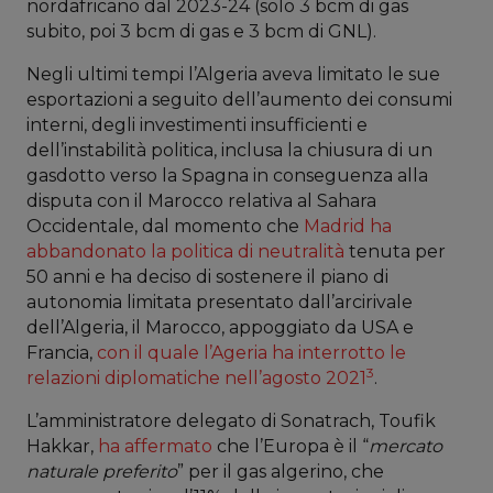
nordafricano dal 2023-24 (solo 3 bcm di gas
subito, poi 3 bcm di gas e 3 bcm di GNL).
Negli ultimi tempi l’Algeria aveva limitato le sue
esportazioni a seguito dell’aumento dei consumi
interni, degli investimenti insufficienti e
dell’instabilità politica, inclusa la chiusura di un
gasdotto verso la Spagna in conseguenza alla
disputa con il Marocco relativa al Sahara
Occidentale, dal momento che
Madrid ha
abbandonato la politica di neutralità
tenuta per
50 anni e ha deciso di sostenere il piano di
autonomia limitata presentato dall’arcirivale
dell’Algeria, il Marocco, appoggiato da USA e
Francia,
con il quale l’Ageria ha interrotto le
3
relazioni diplomatiche nell’agosto 2021
.
L’amministratore delegato di Sonatrach, Toufik
Hakkar,
ha affermato
che l’Europa è il “
mercato
naturale preferito
” per il gas algerino, che