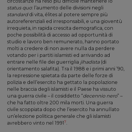
circostanze ha reso più difficile mantenere lo
status quo
: l’aumento delle divisioni negli
standard
di vita, élites al potere sempre più
autoreferenziali ed irresponsabili, e una gioventù
irrequieta, in rapida crescita demografica, con
poche possibilità di accesso ad opportunità di
studio e lavoro ben remunerato, hanno portato
molti a credere di non avere nulla da perdere
votando per i partiti islamisti ed arrivando ad
entrare nelle file dei guerriglia
jihadista
(di
orientamento salafita). Tra il 1988 e i primi anni ’90,
la repressione spietata da parte delle forze di
polizia e dell’esercito ha gettato la popolazione
nelle braccia degli islamisti e il Paese ha vissuto
una guerra civile – il cosiddetto “
decennio nero
” –
che ha fatto oltre 200 mila morti. Una guerra
civile scoppiata dopo che l’esercito ha annullato
un’elezione politica generale che gli islamisti
7
avrebbero vinto nel 1991
.